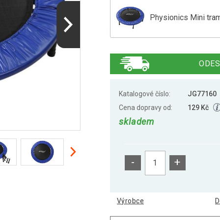
Physionics Mini tra
PHYSIONICS Mini tr
ODES
Physionics Mini tra
Katalogové číslo:
JG77160
Cena dopravy od:
129 Kč
skladem
PHYSIONICS Mini tr
-
+
Physionics Mini tra
Výrobce
D