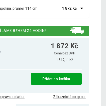
mpolína, průměr 114 cm
1 872 Kč
ampolína, průměr 102 cm
1 562 Kč
ÍLÁME BĚHEM 24 HODIN!
mpolína, průměr 122 cm
1 901 Kč
1 872 Kč
Cena bez DPH
1 547,11 Kč
ampolína, průměr 81 cm
1 060 Kč
Přidat do košíku
1 271 Kč
mpolína, průměr 91 cm
999 Kč
oprava a platba
Zákaznická podpora