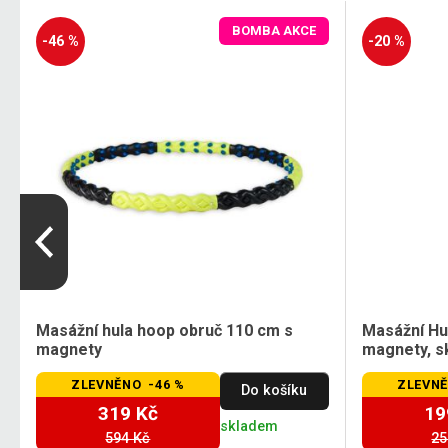
BOMBA AKCE
-46 %
-20 %
Masážní hula hoop obruč 110 cm s
Masážní Hu
magnety
magnety, s
ZLEVNĚNO -46 %
ZLEVNĚ
Do košíku
319 Kč
19
skladem
594 Kč
25