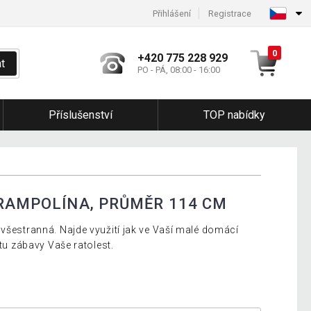
Přihlášení
Registrace
0
+420 775 228 929
t
PO - PÁ, 08:00 - 16:00
Příslušenství
TOP nabídky
TRAMPOLÍNA, PRŮMĚR 114 CM
 všestranná. Najde využití jak ve Vaší malé domácí
stu zábavy Vaše ratolest.