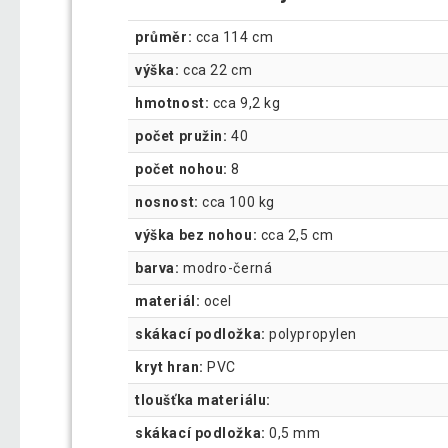
průměr:
cca 114 cm
výška:
cca 22 cm
hmotnost:
cca 9,2 kg
počet pružin:
40
počet nohou:
8
nosnost:
cca 100 kg
výška bez nohou:
cca 2,5 cm
barva:
modro-černá
materiál:
ocel
skákací podložka:
polypropylen
kryt hran:
PVC
tloušťka materiálu:
skákací podložka:
0,5 mm