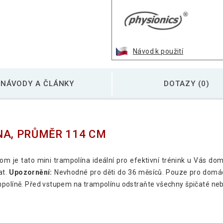
Návod k použití
NÁVODY A ČLÁNKY
DOTAZY (0)
NA, PRŮMĚR 114 CM
m je tato mini trampolína ideální pro efektivní trénink u Vás dom
at.
Upozornění:
Nevhodné pro děti do 36 měsíců. Pouze pro domác
mpolíně. Před vstupem na trampolínu odstraňte všechny špičaté ne