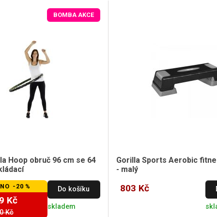
BOMBA AKCE
la Hoop obruč 96 cm se 64
Gorilla Sports Aerobic fit
kládací
- malý
NO -20 %
803 Kč
Do košíku
9 Kč
skladem
sk
0 Kč