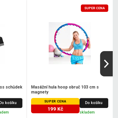
SUPER CENA
ness schůdek
Masážní hula hoop obruč 103 cm s
magnety
SUPER CENA
Do košíku
Do košíku
199 Kč
ladem
skladem