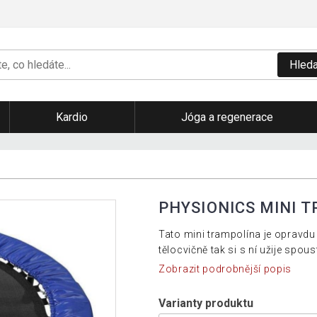
Hleda
Kardio
Jóga a regenerace
PHYSIONICS MINI 
Tato mini trampolína je opravdu
tělocvičně tak si s ní užije spou
Zobrazit podrobnější popis
Varianty produktu