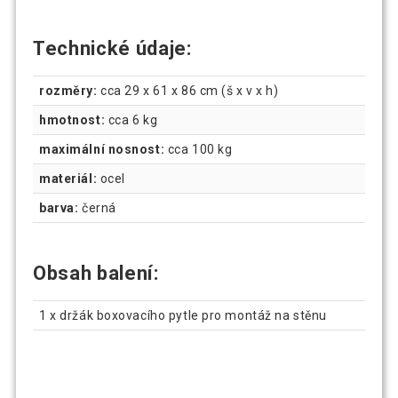
Technické údaje:
rozměry:
cca 29 x 61 x 86 cm (š x v x h)
hmotnost:
cca 6 kg
maximální nosnost:
cca 100 kg
materiál:
ocel
barva:
černá
Obsah balení:
1 x držák boxovacího pytle pro montáž na stěnu