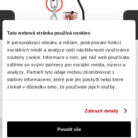
Tato webová stránka používá cookies
K personalizaci obsahu a reklam, poskytování funkcí
sociálních médií a analýze naší návštěvnosti využíváme
soubory cookie. Informace o tom, jak náš web používáte,
sdílíme se svými partnery pro sociální média, inzerci a
Physionics Nástěnný držák na boxovací pytel s tyčí 2 v
analýzy. Partneři tyto údaje mohou zkombinovat s
1
dalšími informacemi, které jste jim poskytli nebo které
získali v důsledku toho, že používáte jejich služby.
ZLEVNĚNO -30 %
Do košíku
629 Kč
skladem
893 Kč
Zobrazit detaily
Povolit vše