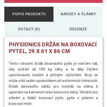
POPIS PRODUKTU
NÁVODY A ČLÁNKY
DOTAZY (0)
RECENZE
PHYSIONICS DRŽÁK NA BOXOVACÍ
PYTEL, 29 X 61 X 86 CM
Tento robustní držák boxovacího pytle je navržen tak,
aby vydržel až 100 kg váhy, a to díky čtyřem
upevňovacím bodům a příčným výztuhám. Brzy se
může stát vaším společníkem při extrémních trénincích.
Držák děrovacího sáčku pro montáž na stěnu; k
upevnění na kamenné nebo betonové stěny. Vhodné pro
střední a těžké boxovací pytle, pytle s pískem a
boxovací míče.