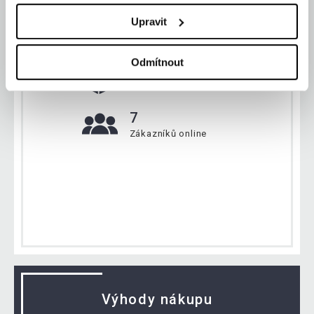
Aktuálně
Upravit
Odmítnout
134 180 ks
Zboží máme na skladě
7
Zákazníků online
Výhody nákupu