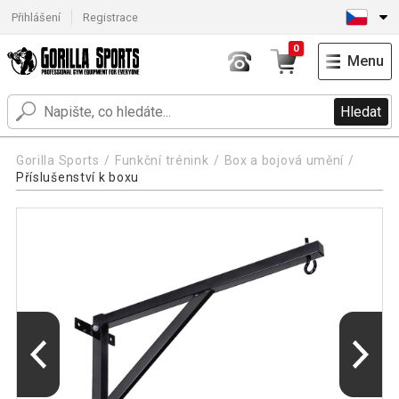
Přihlášení
Registrace
0
Menu
Hledat
Gorilla Sports
Funkční trénink
Box a bojová umění
Příslušenství k boxu