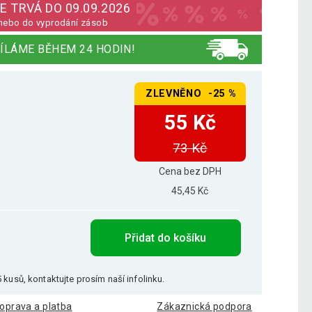
E TRVÁ DO 09.09.2026
nebo do vyprodání zásob
ÍLÁME BĚHEM 24 HODIN!
ZLEVNĚNO -25 %
55 Kč
73 Kč
Cena bez DPH
45,45 Kč
Přidat do košíku
 kusů, kontaktujte prosím naší infolinku.
oprava a platba
Zákaznická podpora