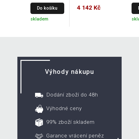
4 142 Kč
Do košíku
skladem
sk
Výhody nákupu
Dodání zboží do 48h
Výhodné ceny
99% zboží skladem
Garance vrácení peněz