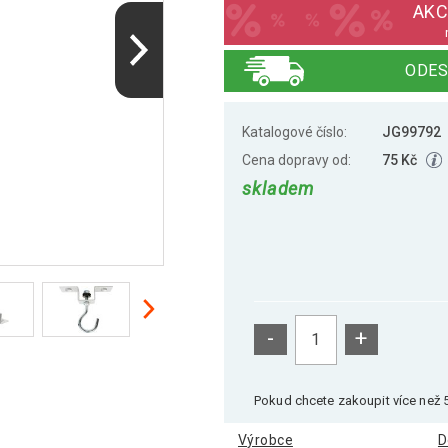
AKC
ODES
Katalogové číslo:
JG99792
Cena dopravy od:
75 Kč
skladem
-
+
Pokud chcete zakoupit více než 5
Výrobce
D