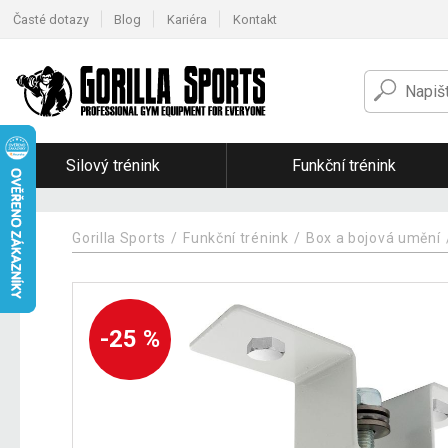
Časté dotazy
Blog
Kariéra
Kontakt
Silový trénink
Funkční trénink
Gorilla Sports
Funkční trénink
Box a bojová umění
-25 %