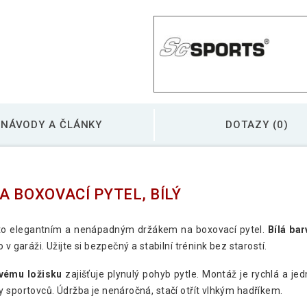
NÁVODY A ČLÁNKY
DOTAZY (0)
 BOXOVACÍ PYTEL, BÍLÝ
to elegantním a nenápadným držákem na boxovací pytel.
Bílá ba
v garáži. Užijte si bezpečný a stabilní trénink bez starostí.
vému ložisku
zajišťuje plynulý pohyb pytle. Montáž je rychlá a je
 sportovců. Údržba je nenáročná, stačí otřít vlhkým hadříkem.