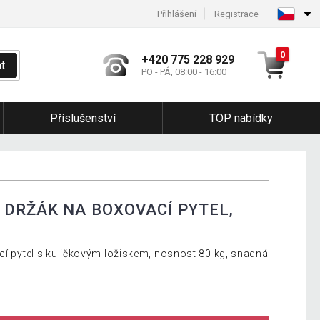
Přihlášení
Registrace
0
+420 775 228 929
t
PO - PÁ, 08:00 - 16:00
Příslušenství
TOP nabídky
 DRŽÁK NA BOXOVACÍ PYTEL,
ací pytel s kuličkovým ložiskem, nosnost 80 kg, snadná