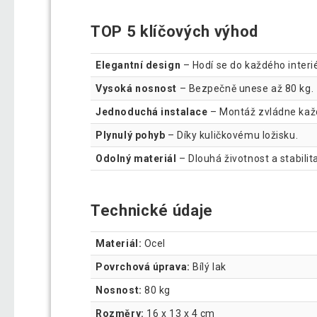
TOP 5 klíčových výhod
Elegantní design
– Hodí se do každého interi
Vysoká nosnost
– Bezpečně unese až 80 kg.
Jednoduchá instalace
– Montáž zvládne kaž
Plynulý pohyb
– Díky kuličkovému ložisku.
Odolný materiál
– Dlouhá životnost a stabilita
Technické údaje
Materiál:
Ocel
Povrchová úprava:
Bílý lak
Nosnost:
80 kg
Rozměry:
16 x 13 x 4 cm