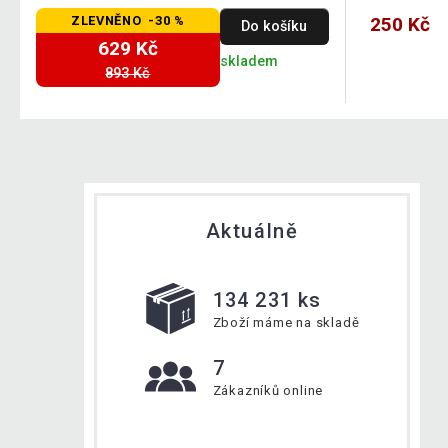
ZLEVNĚNO -30 %
250 Kč
Do košíku
629 Kč
skladem
893 Kč
Aktuálně
134 231 ks
Zboží máme na skladě
7
Zákazníků online