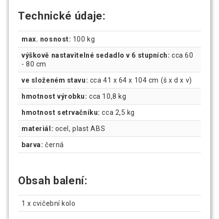
Technické údaje:
max. nosnost:
100 kg
výškově nastavitelné sedadlo v 6 stupních:
cca 60
- 80 cm
ve složeném stavu:
cca 41 x 64 x 104 cm (š x d x v)
hmotnost výrobku:
cca 10,8 kg
hmotnost setrvačníku:
cca 2,5 kg
materiál:
ocel, plast ABS
barva:
černá
Obsah balení:
1 x cvičební kolo