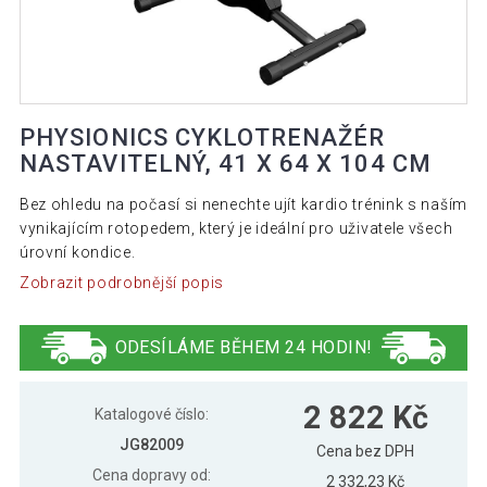
PHYSIONICS CYKLOTRENAŽÉR
NASTAVITELNÝ, 41 X 64 X 104 CM
Bez ohledu na počasí si nenechte ujít kardio trénink s naším
vynikajícím rotopedem, který je ideální pro uživatele všech
úrovní kondice.
Zobrazit podrobnější popis
ODESÍLÁME BĚHEM 24 HODIN!
2 822 Kč
Katalogové číslo:
JG82009
Cena bez DPH
Cena dopravy od:
2 332,23 Kč