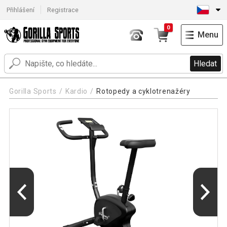
Přihlášení
Registrace
0
Menu
Hledat
Gorilla Sports
Kardio
Rotopedy a cyklotrenažéry