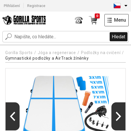
Přihlášení
Registrace
0
Menu
Hledat
Gorilla Sports
Jóga a regenerace
Podložky na cvičení
Gymnastické podložky a AirTrack žíněnky