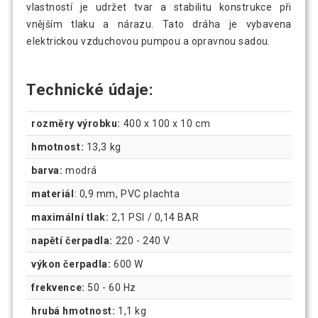
vlastností je udržet tvar a stabilitu konstrukce při
vnějším tlaku a nárazu. Tato dráha je vybavena
elektrickou vzduchovou pumpou a opravnou sadou.
Technické údaje:
rozměry výrobku:
400 x 100 x 10 cm
hmotnost:
13,3 kg
barva:
modrá
materiál
: 0,9 mm, PVC plachta
maximální tlak:
2,1 PSI / 0,14 BAR
napětí čerpadla:
220 - 240 V
výkon čerpadla:
600 W
frekvence:
50 - 60 Hz
hrubá hmotnost:
1,1 kg