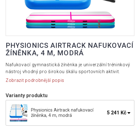
PHYSIONICS AIRTRACK NAFUKOVACÍ
ŽÍNĚNKA, 4 M, MODRÁ
Nafukovací gymnastická žíněnka je univerzální tréninkový
nástroj vhodný pro širokou škálu sportovních aktivit.
Zobrazit podrobnější popis
Varianty produktu
Physionics Airtrack nafukovací
5 241 Kč
žíněnka, 4 m, modrá
Physionics Airtrack nafukovací žíněnka,
5 225 Kč
4 m, černá