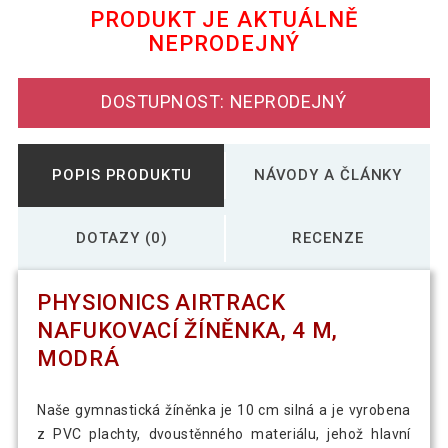
PRODUKT JE AKTUÁLNĚ
NEPRODEJNÝ
Physionics Airtrack nafukovací žíněnka,
5 237 Kč
4 m, zelená
DOSTUPNOST: NEPRODEJNÝ
POPIS PRODUKTU
NÁVODY A ČLÁNKY
DOTAZY (0)
RECENZE
PHYSIONICS AIRTRACK
NAFUKOVACÍ ŽÍNĚNKA, 4 M,
MODRÁ
Naše gymnastická žíněnka je 10 cm silná a je vyrobena
z PVC plachty, dvoustěnného materiálu, jehož hlavní