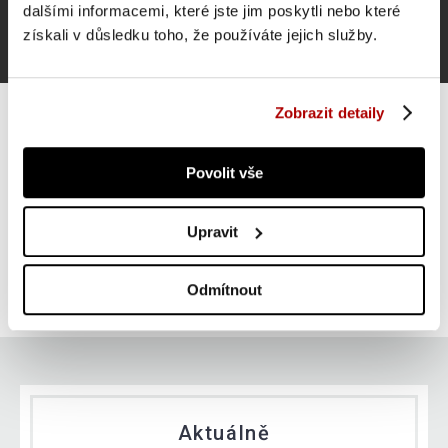
dalšími informacemi, které jste jim poskytli nebo které
získali v důsledku toho, že používáte jejich služby.
Zobrazit detaily
Povolit vše
Gymnastická podložka XXL 210 × 110 × 2 cm černá
Upravit
ZLEVNĚNO -12 %
Do košíku
849 Kč
skladem
Odmítnout
962 Kč
Aktuálně