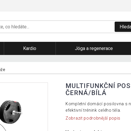
Hleda
Kardio
Jóga a regenerace
ěže
MULTIFUNKČNÍ POS
ČERNÁ/BÍLÁ
Kompletní domácí posilovna s n
efektivní trénink celého těla.
Zobrazit podrobnější popis