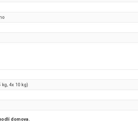
no
5 kg, 4x 10 kg)
hodlí domova.