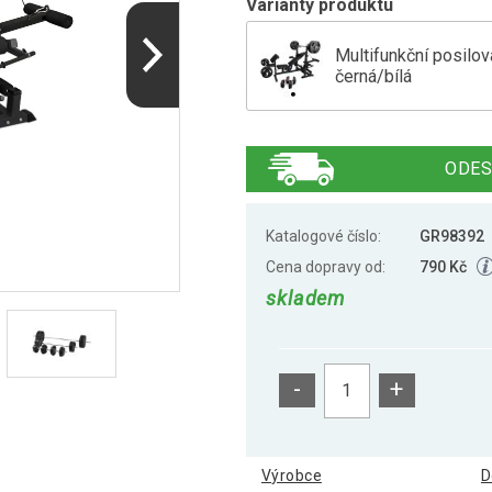
Varianty produktu
Multifunkční posilo
černá/bílá
Gorilla Sports Posil
ODES
Katalogové číslo:
GR98392
Cena dopravy od:
790 Kč
skladem
-
+
Výrobce
D