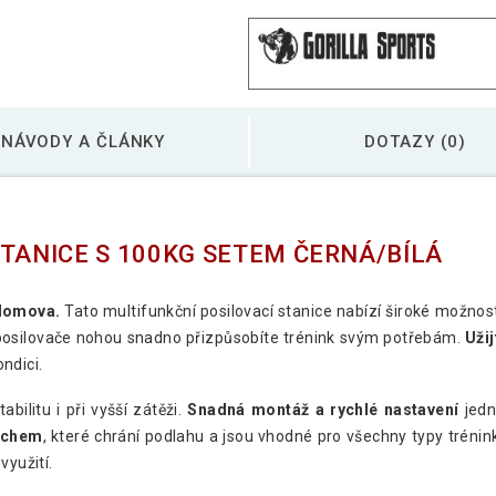
NÁVODY A ČLÁNKY
DOTAZY (0)
STANICE S 100KG SETEM ČERNÁ/BÍLÁ
 domova.
Tato multifunkční posilovací stanice nabízí široké možnost
i posilovače nohou snadno přizpůsobíte trénink svým potřebám.
Užij
ondici.
bilitu i při vyšší zátěži.
Snadná montáž a rychlé nastavení
jedn
vrchem
, které chrání podlahu a jsou vhodné pro všechny typy trénin
využití.