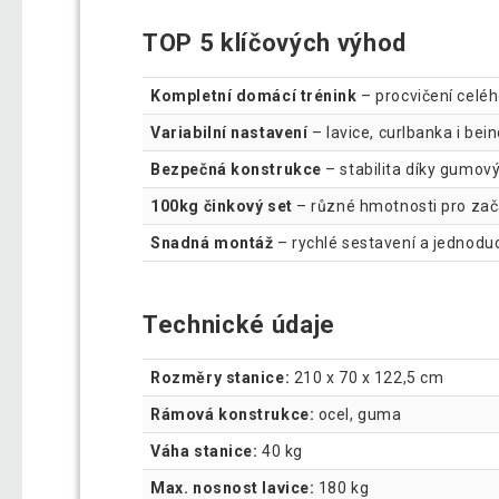
TOP 5 klíčových výhod
Kompletní domácí trénink
– procvičení celéh
Variabilní nastavení
– lavice, curlbanka i bein
Bezpečná konstrukce
– stabilita díky gumov
100kg činkový set
– různé hmotnosti pro začá
Snadná montáž
– rychlé sestavení a jednodu
Technické údaje
Rozměry stanice:
210 x 70 x 122,5 cm
Rámová konstrukce:
ocel, guma
Váha stanice:
40 kg
Max. nosnost lavice:
180 kg