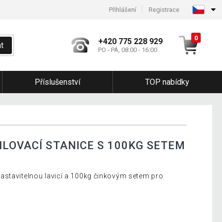
Přihlášení
Registrace
0
+420 775 228 929
t
PO - PÁ, 08:00 - 16:00
Příslušenství
TOP nabídky
ILOVACÍ STANICE S 100KG SETEM
astavitelnou lavicí a 100kg činkovým setem pro