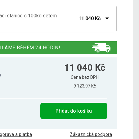
vací stanice s 100kg setem
11 040 Kč
ovací stanice, 210 x 70 x 122,5 cm
11 074 Kč
ÍLÁME BĚHEM 24 HODIN!
11 040 Kč
Cena bez DPH
9 123,97 Kč
Přidat do košíku
oprava a platba
Zákaznická podpora