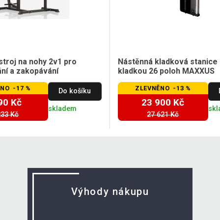
stroj na nohy 2v1 pro
Nástěnná kladková stanice 
ní a zakopávání
kladkou 26 poloh MAXXUS
NO -17 %
ZLEVNĚNO -13 %
Do košíku
90 Kč
23 900 Kč
skladem
sk
233 Kč
27 621 Kč
Výhody nákupu