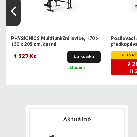
PHYSIONICS Multifunkční lavice, 170 x
Posilovací 
130 x 205 cm, černá
předkopává
4 527 Kč
ZLEVNĚ
Do košíku
9 2
skladem
11 
Aktuálně