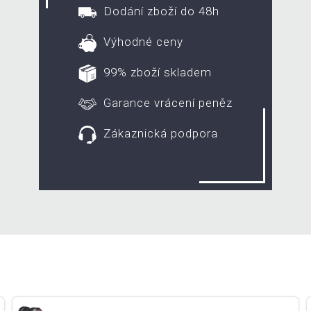
Dodání zboží do 48h
Výhodné ceny
99% zboží skladem
Garance vrácení peněz
Zákaznická podpora