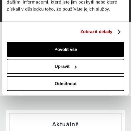
dalšími informacemi, které jste jim poskytli nebo které
získali v důsledku toho, že používáte jejich služby.
Zobrazit detaily
Povolit vše
Gorilla Sports Šestihranná pogumovaná činka, 15 kg
Upravit
ZLEVNĚNO -27 %
Do košíku
949 Kč
skladem
1 295 Kč
Odmítnout
Aktuálně