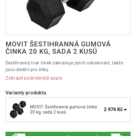
MOVIT ŠESTIHRANNÁ GUMOVÁ
ČINKA 20 KG, SADA 2 KUSŮ
Šestihranný tvar činek zabraňuje jejich odvalování, takže
jsou ideální pro kliky.
Zobrazit podrobnější popis
Varianty produktu
MOVIT Šestihranná gumová činka
2 974 Kč
20 kg, sada 2 kusů
MOVIT Šestihranná gumová činka 17,5
2 599 Kč
kg, sada 2 kusů