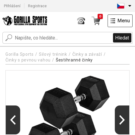
Přihlášení
Registrace
0
Menu
Hledat
Gorilla Sports
Silový trénink
Činky a závaží
Činky s pevnou vahou
Šestihranné činky