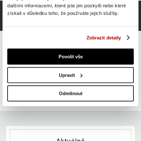
dalšími informacemi, které jste jim poskytli nebo které
získali v důsledku toho, že používáte jejich služby.
Zobrazit detaily
Povolit vše
Gorilla Sports Šestihranná pogumovaná činka, 15 kg
Upravit
ZLEVNĚNO -27 %
Do košíku
949 Kč
skladem
Odmítnout
1 295 Kč