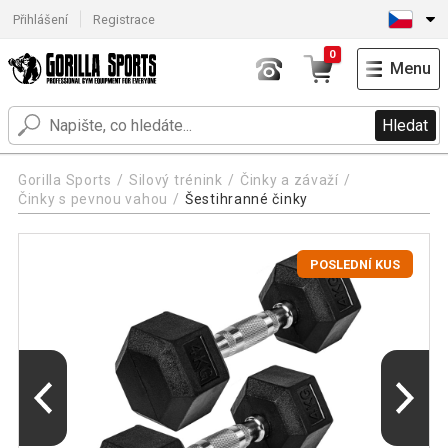
Přihlášení
Registrace
0
Menu
Hledat
Gorilla Sports
Silový trénink
Činky a závaží
Činky s pevnou vahou
Šestihranné činky
POSLEDNÍ KUS