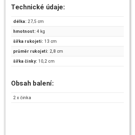
Technické údaje:
délka:
27,5 cm
hmotnost:
4 kg
šířka rukojeti:
13 cm
průměr rukojeti:
2,8 cm
šířka činky:
10,2 cm
Obsah balení:
2 x činka