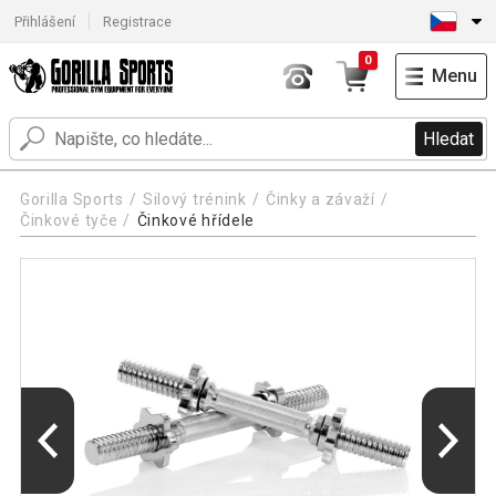
Přihlášení
Registrace
0
Menu
Hledat
Gorilla Sports
Silový trénink
Činky a závaží
Činkové tyče
Činkové hřídele