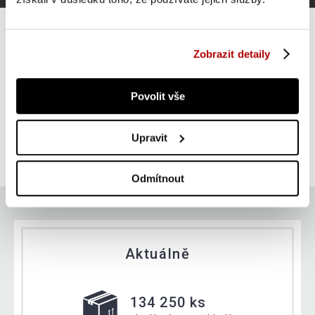
Zobrazit detaily
Gorilla Sports Chromovaná činková tyč, 35 cm
Povolit vše
ZLEVNĚNO -24 %
Do košíku
299 Kč
Upravit
skladem
391 Kč
Odmítnout
Aktuálně
134 250 ks