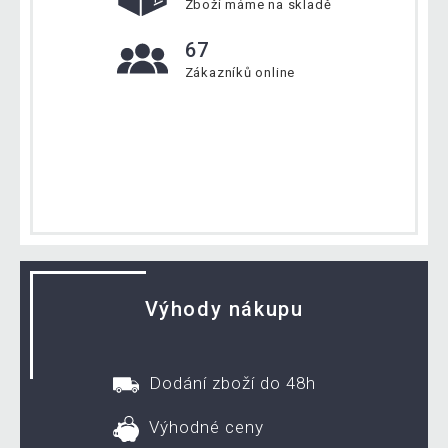
Zboží máme na skladě
67
Zákazníků online
Výhody nákupu
Dodání zboží do 48h
Výhodné ceny