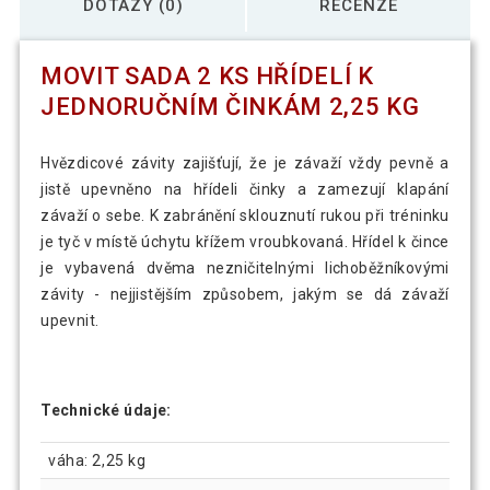
DOTAZY (0)
RECENZE
MOVIT SADA 2 KS HŘÍDELÍ K
JEDNORUČNÍM ČINKÁM 2,25 KG
Hvězdicové závity zajišťují, že je závaží vždy pevně a
jistě upevněno na hřídeli činky a zamezují klapání
závaží o sebe. K zabránění sklouznutí rukou při tréninku
je tyč v místě úchytu křížem vroubkovaná. Hřídel k čince
je vybavená dvěma nezničitelnými lichoběžníkovými
závity - nejjistějším způsobem, jakým se dá závaží
upevnit.
Technické údaje:
váha: 2,25 kg