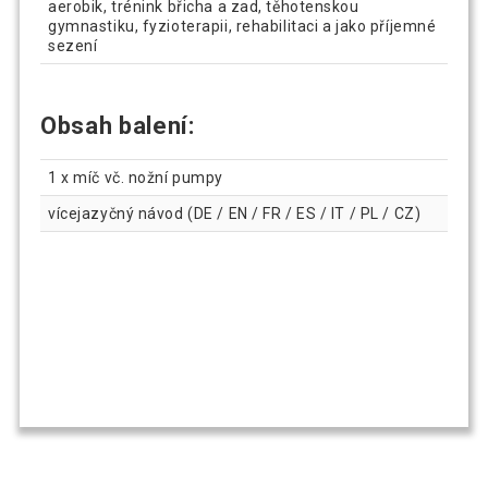
aerobik, trénink břicha a zad, těhotenskou
gymnastiku, fyzioterapii, rehabilitaci a jako příjemné
sezení
Obsah balení:
1 x míč vč. nožní pumpy
vícejazyčný návod (DE / EN / FR / ES / IT / PL / CZ)