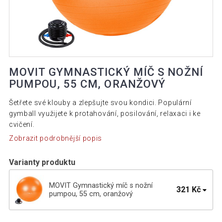
MOVIT GYMNASTICKÝ MÍČ S NOŽNÍ
PUMPOU, 55 CM, ORANŽOVÝ
Šetřete své klouby a zlepšujte svou kondici. Populární
gymball využijete k protahování, posilování, relaxaci i ke
cvičení.
Zobrazit podrobnější popis
Varianty produktu
MOVIT Gymnastický míč s nožní
321 Kč
pumpou, 55 cm, oranžový
MOVIT Gymnastický míč s nožní
325 Kč