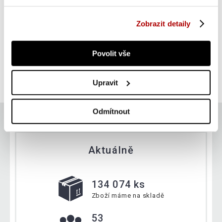
Zobrazit detaily
Gorilla Sports Gymnastický míč, 55 cm, červený
Povolit vše
412 Kč
Do košíku
Upravit
skladem 1 ks
Odmítnout
Aktuálně
134 074 ks
Zboží máme na skladě
53