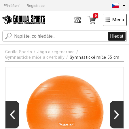
Přihlášení
Registrace
0
Menu
Hledat
Gorilla Sports
Jóga a regenerace
Gymnastické míče a overbally
Gymnastické míče 55 cm