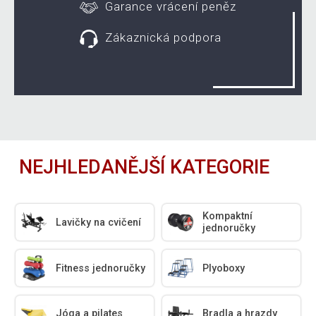
Garance vrácení peněz
Zákaznická podpora
NEJHLEDANĚJŠÍ KATEGORIE
Kompaktní
Lavičky na cvičení
jednoručky
Fitness jednoručky
Plyoboxy
Jóga a pilates
Bradla a hrazdy