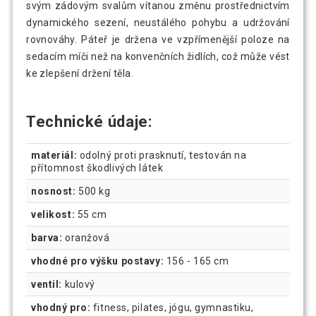
svým zádovým svalům vítanou změnu prostřednictvím
dynamického sezení, neustálého pohybu a udržování
rovnováhy. Páteř je držena ve vzpřímenější poloze na
sedacím míči než na konvenčních židlích, což může vést
ke zlepšení držení těla.
Technické údaje:
materiál:
odolný proti prasknutí, testován na
přítomnost škodlivých látek
nosnost:
500 kg
velikost:
55 cm
barva:
oranžová
vhodné pro výšku postavy:
156 - 165 cm
ventil:
kulový
vhodný pro:
fitness, pilates, jógu, gymnastiku,