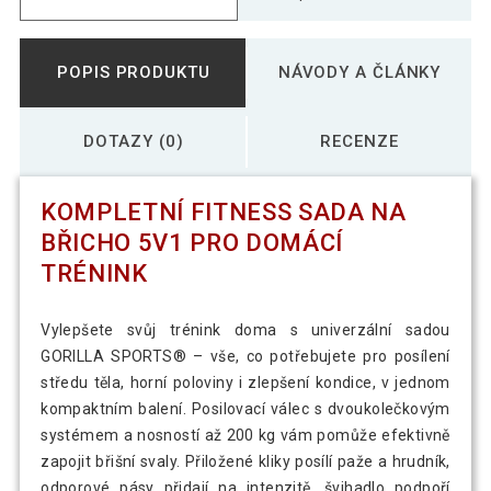
POPIS PRODUKTU
NÁVODY A ČLÁNKY
DOTAZY (0)
RECENZE
KOMPLETNÍ FITNESS SADA NA
BŘICHO 5V1 PRO DOMÁCÍ
TRÉNINK
Vylepšete svůj trénink doma s univerzální sadou
GORILLA SPORTS® – vše, co potřebujete pro posílení
středu těla, horní poloviny i zlepšení kondice, v jednom
kompaktním balení. Posilovací válec s dvoukolečkovým
systémem a nosností až 200 kg vám pomůže efektivně
zapojit břišní svaly. Přiložené kliky posílí paže a hrudník,
odporové pásy přidají na intenzitě, švihadlo podpoří