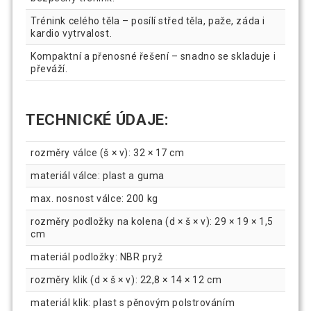
Trénink celého těla – posílí střed těla, paže, záda i
kardio vytrvalost.
Kompaktní a přenosné řešení – snadno se skladuje i
převáží.
TECHNICKÉ ÚDAJE:
rozměry válce (š × v): 32 × 17 cm
materiál válce: plast a guma
max. nosnost válce: 200 kg
rozměry podložky na kolena (d × š × v): 29 × 19 × 1,5
cm
materiál podložky: NBR pryž
rozměry klik (d × š × v): 22,8 × 14 × 12 cm
materiál klik: plast s pěnovým polstrováním