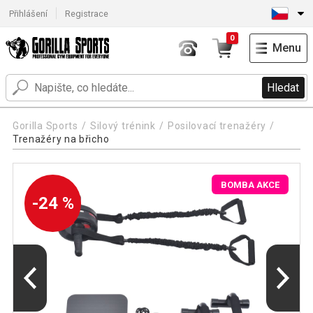
Přihlášení
Registrace
0
Menu
Hledat
Gorilla Sports
Silový trénink
Posilovací trenažéry
Trenažéry na břicho
BOMBA AKCE
-24 %