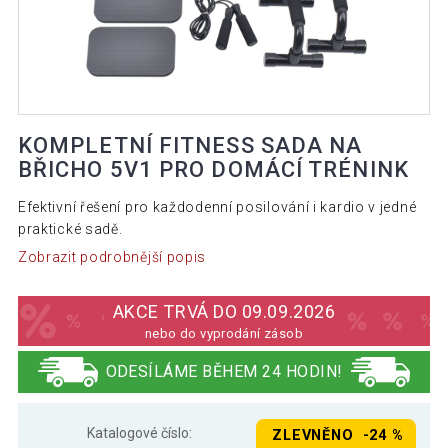
KOMPLETNÍ FITNESS SADA NA
BŘICHO 5V1 PRO DOMÁCÍ TRÉNINK
Efektivní řešení pro každodenní posilování i kardio v jedné
praktické sadě.
Zobrazit podrobnější popis
AKCE TRVÁ DO 09.09.2026
nebo do vyprodání zásob
ODESÍLÁME BĚHEM 24 HODIN!
Katalogové číslo:
ZLEVNĚNO -24 %