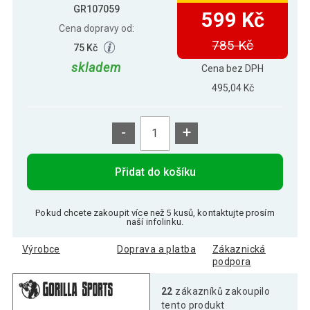
GR107059
599 Kč
Cena dopravy od:
785 Kč
75 Kč
skladem
Cena bez DPH
495,04 Kč
-
+
Přidat do košíku
Pokud chcete zakoupit více než 5 kusů, kontaktujte prosím
naší infolinku.
Výrobce
Doprava a platba
Zákaznická
podpora
22
zákazníků zakoupilo
tento produkt