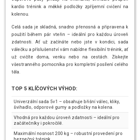
kardio trénink a měkké podložky zpříjemní cvičení na
kolenou.
Celá sada je skladná, snadno přenosná a připravena k
použití během pár vteřin – ideální pro každou úroveň
zdatnosti. Ať už začínáte nebo jste v kondici, sada
válečku a příslušenství vám nabídne flexibilní trénink, ať
už cvičíte doma, venku nebo na cestách. Získejte
všestranného pomocníka pro kompletní posílení celého
těla.
TOP 5 KLÍČOVÝCH VÝHOD:
Univerzální sada 5v1 – obsahuje břišní válec, kliky,
švihadlo, odporové gumy a podložky na kolena.
Vhodná pro každou úroveň zdatnosti – ideální pro
začátečníky i pokročilé.
Maximální nosnost 200 kg – robustní provedení pro
bezpečný trénink.