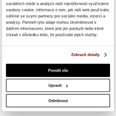
2× rukojeť na kliky
sociálních médií a analýze naší návštěvnosti využíváme
soubory cookie. Informace o tom, jak náš web používáte,
2× odporová guma
sdílíme se svými partnery pro sociální média, inzerci a
1× švihadlo
analýzy. Partneři tyto údaje mohou zkombinovat s
dalšími informacemi, které jste jim poskytli nebo které
získali v důsledku toho, že používáte jejich služby.
Zobrazit detaily
Povolit vše
Upravit
OSTATNÍ SI TAKÉ PROHLÍŽEJÍ
Odmítnout