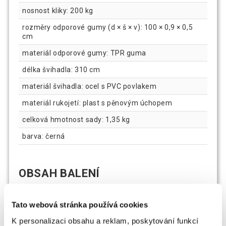
nosnost kliky: 200 kg
rozměry odporové gumy (d × š × v): 100 × 0,9 × 0,5
cm
materiál odporové gumy: TPR guma
délka švihadla: 310 cm
materiál švihadla: ocel s PVC povlakem
materiál rukojetí: plast s pěnovým úchopem
celková hmotnost sady: 1,35 kg
barva: černá
OBSAH BALENÍ
1× břišní válec
Tato webová stránka používá cookies
2× podložka na kolena
K personalizaci obsahu a reklam, poskytování funkcí