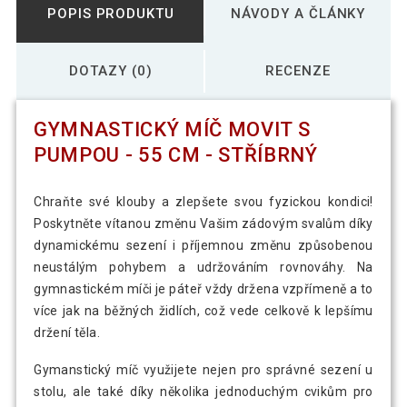
POPIS PRODUKTU
NÁVODY A ČLÁNKY
DOTAZY (0)
RECENZE
GYMNASTICKÝ MÍČ MOVIT S
PUMPOU - 55 CM - STŘÍBRNÝ
Chraňte své klouby a zlepšete svou fyzickou kondici!
Poskytněte vítanou změnu Vašim zádovým svalům díky
dynamickému sezení i příjemnou změnu způsobenou
neustálým pohybem a udržováním rovnováhy. Na
gymnastickém míči je páteř vždy držena vzpřímeně a to
více jak na běžných židlích, což vede celkově k lepšímu
držení těla.
Gymanstický míč využijete nejen pro správné sezení u
stolu, ale také díky několika jednoduchým cvikům pro