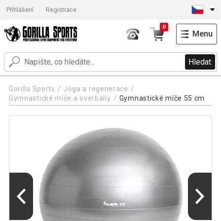
Přihlášení
Registrace
0
Menu
Hledat
Gorilla Sports
Jóga a regenerace
Gymnastické míče a overbally
Gymnastické míče 55 cm