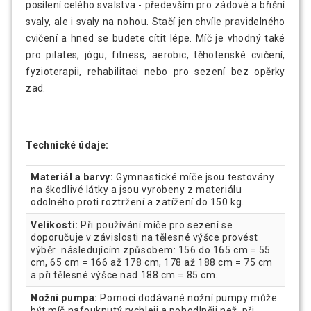
posílení celého svalstva - především pro zádové a břišní
svaly, ale i svaly na nohou. Stačí jen chvíle pravidelného
cvičení a hned se budete cítit lépe. Míč je vhodný také
pro pilates, jógu, fitness, aerobic, těhotenské cvičení,
fyzioterapii, rehabilitaci nebo pro sezení bez opěrky
zad.
Technické údaje:
Materiál a barvy:
Gymnastické míče jsou testovány
na škodlivé látky a jsou vyrobeny z materiálu
odolného proti roztržení a zatížení do 150 kg.
Velikosti:
Při používání míče pro sezení se
doporučuje v závislosti na tělesné výšce provést
výběr následujícím způsobem: 156 do 165 cm = 55
cm, 65 cm = 166 až 178 cm, 178 až 188 cm = 75 cm
a při tělesné výšce nad 188 cm = 85 cm.
Nožní pumpa:
Pomocí dodávané nožní pumpy může
být míč nafouknutý rychleji a pohodlněji než při