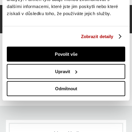
dalšími informacemi, které jste jim poskytli nebo které
získali v důsledku toho, že používáte jejich služby.
Zobrazit detaily
Povolit vše
Gorilla Sports Gymnastický míč, 55 cm, červený
Upravit
412 Kč
Do košíku
Odmítnout
skladem 1 ks