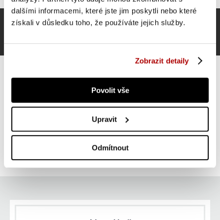
dalšími informacemi, které jste jim poskytli nebo které
získali v důsledku toho, že používáte jejich služby.
Zobrazit detaily
Povolit vše
Gorilla Sports Gymnastický míč, 55 cm, červený
Upravit
412 Kč
Do košíku
Odmítnout
skladem 1 ks