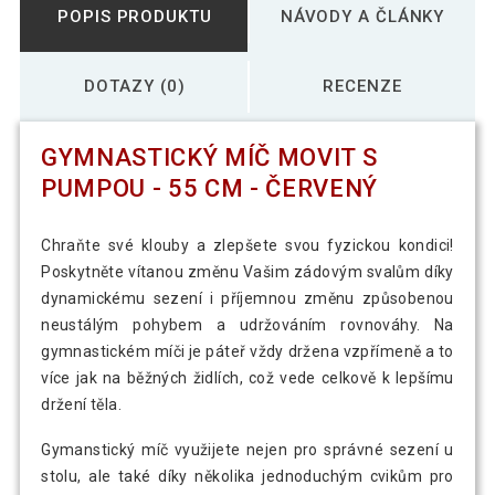
POPIS PRODUKTU
NÁVODY A ČLÁNKY
DOTAZY (0)
RECENZE
GYMNASTICKÝ MÍČ MOVIT S
PUMPOU - 55 CM - ČERVENÝ
Chraňte své klouby a zlepšete svou fyzickou kondici!
Poskytněte vítanou změnu Vašim zádovým svalům díky
dynamickému sezení i příjemnou změnu způsobenou
neustálým pohybem a udržováním rovnováhy. Na
gymnastickém míči je páteř vždy držena vzpřímeně a to
více jak na běžných židlích, což vede celkově k lepšímu
držení těla.
Gymanstický míč využijete nejen pro správné sezení u
stolu, ale také díky několika jednoduchým cvikům pro