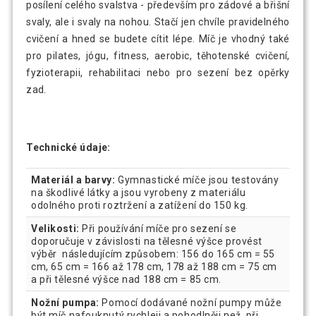
posílení celého svalstva - především pro zádové a břišní
svaly, ale i svaly na nohou. Stačí jen chvíle pravidelného
cvičení a hned se budete cítit lépe. Míč je vhodný také
pro pilates, jógu, fitness, aerobic, těhotenské cvičení,
fyzioterapii, rehabilitaci nebo pro sezení bez opěrky
zad.
Technické údaje:
Materiál a barvy:
Gymnastické míče jsou testovány
na škodlivé látky a jsou vyrobeny z materiálu
odolného proti roztržení a zatížení do 150 kg.
Velikosti:
Při používání míče pro sezení se
doporučuje v závislosti na tělesné výšce provést
výběr následujícím způsobem: 156 do 165 cm = 55
cm, 65 cm = 166 až 178 cm, 178 až 188 cm = 75 cm
a při tělesné výšce nad 188 cm = 85 cm.
Nožní pumpa:
Pomocí dodávané nožní pumpy může
být míč nafouknutý rychleji a pohodlněji než při