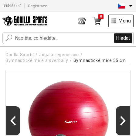
Přihlášení
Registrace
0
Menu
Hledat
Gorilla Sports
Jóga a regenerace
Gymnastické míče a overbally
Gymnastické míče 55 cm