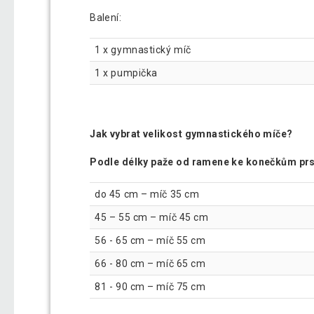
Balení:
1 x gymnastický míč
1 x pumpička
Jak vybrat velikost gymnastického míče?
Podle délky paže od ramene ke konečkům prs
do 45 cm – míč 35 cm
45 – 55 cm – míč 45 cm
56 - 65 cm – míč 55 cm
66 - 80 cm – míč 65 cm
81 - 90 cm – míč 75 cm