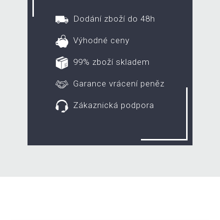
Dodání zboží do 48h
Výhodné ceny
99% zboží skladem
Garance vrácení peněz
Zákaznická podpora