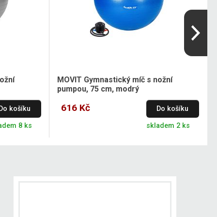
ožní
MOVIT Gymnastický míč s nožní
pumpou, 75 cm, modrý
616 Kč
Do košíku
Do košíku
adem 8 ks
skladem 2 ks