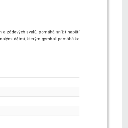
h a zádových svalů, pomáhá snížit napětí
 s malými dětmi, kterým gymball pomáhá ke