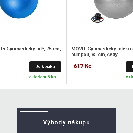
rts Gymnastický míč, 75 cm,
MOVIT Gymnastický míč s n
pumpou, 85 cm, šedý
617 Kč
Do košíku
skladem 5 ks
skl
Výhody nákupu