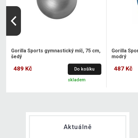
Gorilla Sports gymnastický míč, 75 cm,
Gorilla Spo
šedý
modrý
489 Kč
487 Kč
Do košíku
skladem
Aktuálně