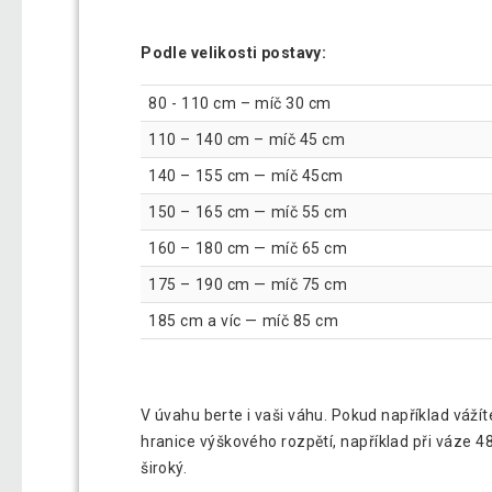
Podle velikosti postavy:
80 - 110 cm – míč 30 cm
110 – 140 cm – míč 45 cm
140 – 155 cm — míč 45cm
150 – 165 cm — míč 55 cm
160 – 180 cm — míč 65 cm
175 – 190 cm — míč 75 cm
185 cm a víc — míč 85 cm
V úvahu berte i vaši váhu. Pokud například vážít
hranice výškového rozpětí, například při váze 
široký.