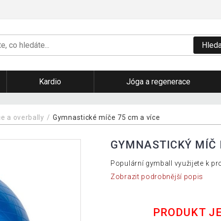
Hleda
Kardio
Jóga a regenerace
e a overbally
Gymnastické míče 75 cm a více
GYMNASTICKÝ MÍČ 
Populární gymball využijete k pro
Zobrazit podrobnější popis
PRODUKT J