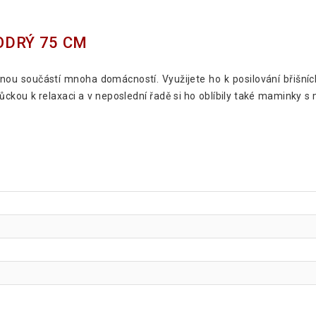
ODRÝ 75 CM
nou součástí mnoha domácností. Využijete ho k posilování břišníc
můckou k relaxaci a v neposlední řadě si ho oblíbily také maminky