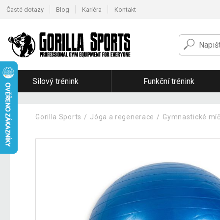
Časté dotazy
Blog
Kariéra
Kontakt
Silový trénink
Funkční trénink
Gorilla Sports
Jóga a regenerace
Gymnastické míč