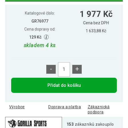
Gorilla Sports Zátěžový kotouč,
1 075 Kč
1 977 Kč
gumový, 10 kg
Katalogové číslo:
GR76977
Cena bez DPH
Cena dopravy od:
Gorilla Sports Zátěžový kotouč, gumový,
1 633,88 Kč
636 Kč
5 kg
129 Kč
skladem 4 ks
-
+
Přidat do košíku
Výrobce
Doprava a platba
Zákaznická
podpora
153
zákazníků zakoupilo