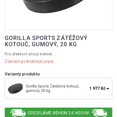
GORILLA SPORTS ZÁTĚŽOVÝ
KOTOUČ, GUMOVÝ, 20 KG
Pro efektivní silový trénink.
Zobrazit podrobnější popis
Varianty produktu
Gorilla Sports Zátěžový kotouč,
1 977 Kč
gumový, 20 kg
1 482 Kč
Gorilla Sports Zátěžový kotouč, 15 kg
ODESÍLÁME BĚHEM 24 HODIN!