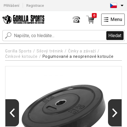
Přihlášení
Registrace
0
Menu
Hledat
Gorilla Sports
Silový trénink
Činky a závaží
Činkové kotouče
Pogumované a neoprenové kotouče