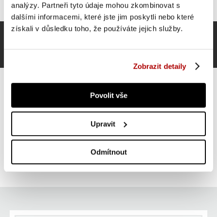
analýzy. Partneři tyto údaje mohou zkombinovat s
dalšími informacemi, které jste jim poskytli nebo které
získali v důsledku toho, že používáte jejich služby.
Zobrazit detaily
Povolit vše
Gorilla Sports Litinový činkový kotouč, pogumovaný,
Upravit
2,5 kg
323 Kč
Do košíku
Odmítnout
skladem