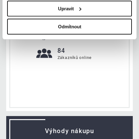
Aktuálně
Upravit
Odmítnout
134 263 ks
Zboží máme na skladě
84
Zákazníků online
Výhody nákupu