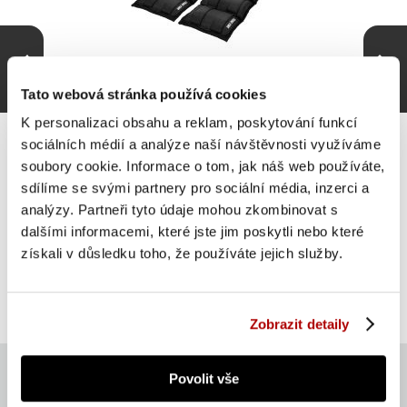
Tato webová stránka používá cookies
K personalizaci obsahu a reklam, poskytování funkcí
sociálních médií a analýze naší návštěvnosti využíváme
soubory cookie. Informace o tom, jak náš web používáte,
sdílíme se svými partnery pro sociální média, inzerci a
Gorilla Sports Zátěžové manžety, černé, 2 x 5 kg
analýzy. Partneři tyto údaje mohou zkombinovat s
dalšími informacemi, které jste jim poskytli nebo které
získali v důsledku toho, že používáte jejich služby.
SUPER CENA
Do košíku
399 Kč
skladem
Zobrazit detaily
Povolit vše