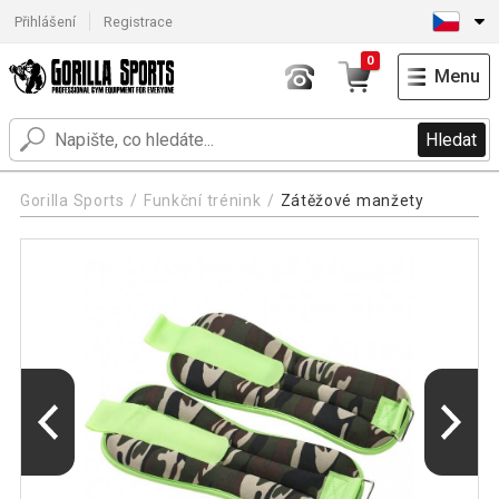
Přihlášení
Registrace
0
Menu
Hledat
Gorilla Sports
Funkční trénink
Zátěžové manžety