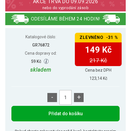
AKCE TRVÁ DO 09.09.2026
nebo do vyprodání zásob
Gorilla Sports Zátěžové manžety,
390 Kč
ODESÍLÁME BĚHEM 24 HODIN!
červené, 2 x 1,5 kg
Katalogové číslo:
ZLEVNĚNO -31 %
254 Kč
Gorilla Sports Zátěžové manžety, šedé, 2
149 Kč
x 1 kg
GR76872
149 Kč
Cena dopravy od:
217 Kč
59 Kč
skladem
Cena bez DPH
123,14 Kč
-
+
Přidat do košíku