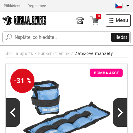
Přihlášení
Registrace
0
Menu
Hledat
Gorilla Sports
Funkční trénink
Zátěžové manžety
BOMBA AKCE
-31 %