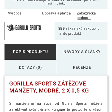
Pokud chcete zakoupit více než 5 kusů, kontaktujte prosím
naší infolinku.
Výrobce
Doprava a platba
Zákaznická
podpora
859
zákazníků zakoupilo
tento produkt
POPIS PRODUKTU
NÁVODY A ČLÁNKY
DOTAZY (0)
RECENZE
GORILLA SPORTS ZÁTĚŽOVÉ
MANŽETY, MODRÉ, 2 X 0,5 KG
S manžetami na ruce od Gorilla Sports můžete
zefektivnit svůj trénink. Funguje to proto, že u všech