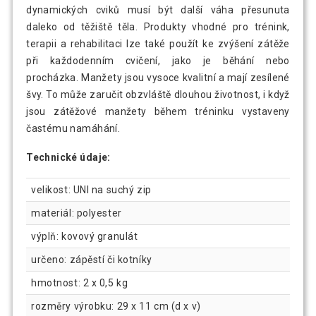
dynamických cviků musí být další váha přesunuta
daleko od těžiště těla. Produkty vhodné pro trénink,
terapii a rehabilitaci lze také použít ke zvýšení zátěže
při každodenním cvičení, jako je běhání nebo
procházka. Manžety jsou vysoce kvalitní a mají zesílené
švy. To může zaručit obzvláště dlouhou životnost, i když
jsou zátěžové manžety během tréninku vystaveny
častému namáhání.
Technické údaje:
velikost: UNI na suchý zip
materiál: polyester
výplň: kovový granulát
určeno: zápěstí či kotníky
hmotnost: 2 x 0,5 kg
rozměry výrobku: 29 x 11 cm (d x v)