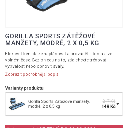
GORILLA SPORTS ZÁTĚŽOVÉ
MANŽETY, MODRÉ, 2 X 0,5 KG
Efektivní trénink lze naplánovat a provádět i doma a ve
volném čase. Bez ohledu na to, zda chcete trénovat
vytrvalost nebo obnovit svaly.
Zobrazit podrobnější popis
Varianty produktu
217 Kč
Gorilla Sports Zátěžové manžety,
149 Kč
modré, 2 x 0,5 kg
Gorilla Sports Sada zátěžových manžet,
689 Kč
10 kg