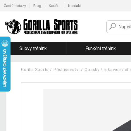
Časté dotazy
Blog
Kariéra
Kontakt
Silový trénink
Funkční trénink
Gorilla Sports
Příslušenství
Opasky / rukavice / ch