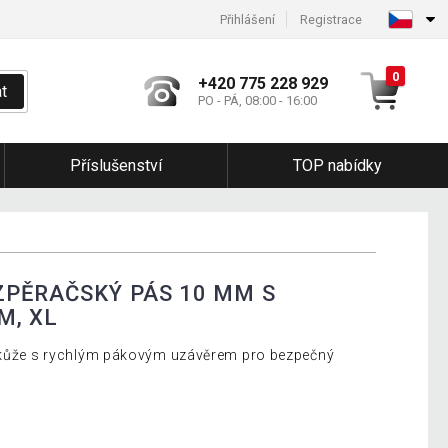
Přihlášení
Registrace
0
+420 775 228 929
t
PO - PÁ, 08:00 - 16:00
Příslušenství
TOP nabídky
ZPĚRAČSKÝ PÁS 10 MM S
M, XL
é kůže s rychlým pákovým uzávěrem pro bezpečný