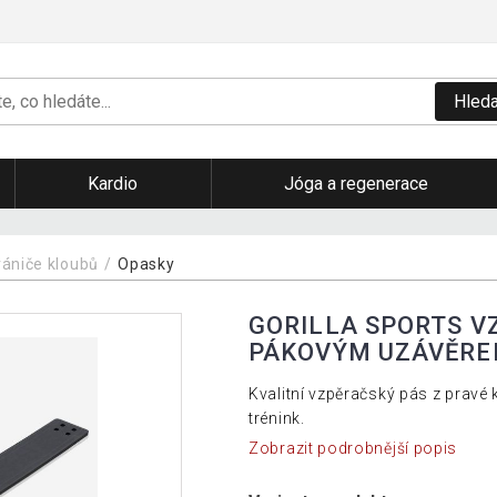
Hleda
Kardio
Jóga a regenerace
rániče kloubů
Opasky
GORILLA SPORTS V
PÁKOVÝM UZÁVĚRE
Kvalitní vzpěračský pás z prav
trénink.
Zobrazit podrobnější popis