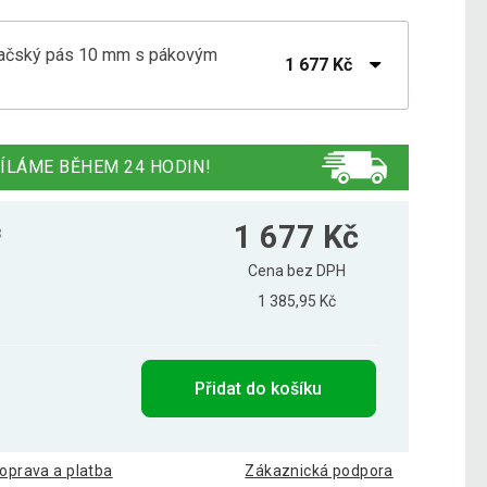
ěračský pás 10 mm s pákovým
1 677 Kč
ěračský pás 10 mm s pákovým uzávěrem, S
1 669 Kč
ÍLÁME BĚHEM 24 HODIN!
1 677 Kč
8
Cena bez DPH
1 385,95 Kč
Přidat do košíku
oprava a platba
Zákaznická podpora