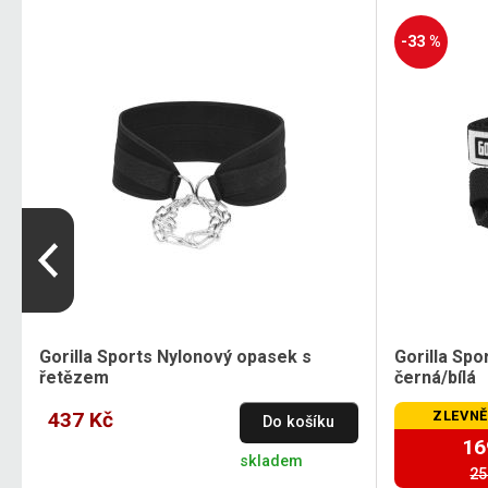
-33 %
8
Gorilla Sports Nylonový opasek s
Gorilla Spo
řetězem
černá/bílá
437 Kč
ZLEVNĚ
Do košíku
16
skladem
25