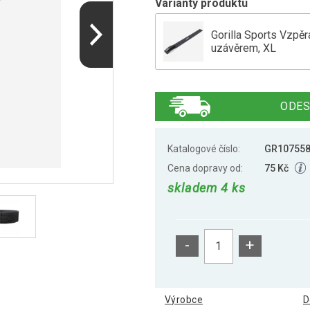
Varianty produktu
Gorilla Sports Vzp
uzávěrem, XL
Gorilla Sports Vzp
ODES
Katalogové číslo:
GR10755
Cena dopravy od:
75 Kč
skladem 4 ks
-
+
Výrobce
D