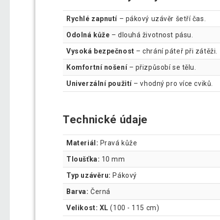
Rychlé zapnutí
– pákový uzávěr šetří čas.
Odolná kůže
– dlouhá životnost pásu.
Vysoká bezpečnost
– chrání páteř při zátěži.
Komfortní nošení
– přizpůsobí se tělu.
Univerzální použití
– vhodný pro více cviků.
Technické údaje
Materiál:
Pravá kůže
Tloušťka:
10 mm
Typ uzávěru:
Pákový
Barva:
Černá
Velikost: XL
(100 - 115 cm)