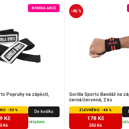
BOMBA AKCE
-46 %
rts Popruhy na zápěstí,
Gorilla Sports Bandáž na zá
černá/červená, 2 ks
NO -33 %
ZLEVNĚNO -46 %
Do košíku
9 Kč
178 Kč
skladem
sk
3 Kč
332 Kč