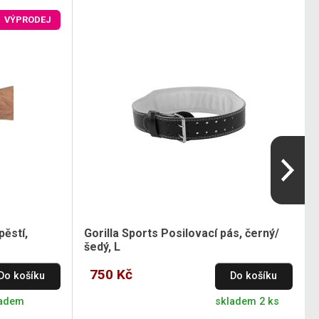
VÝPRODEJ
pěstí,
Gorilla Sports Posilovací pás, černý/
šedý, L
750 Kč
Do košíku
Do košíku
ladem
skladem 2 ks