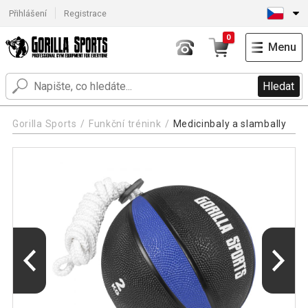
Přihlášení
Registrace
0
Menu
Hledat
Gorilla Sports
Funkční trénink
Medicinbaly a slambally