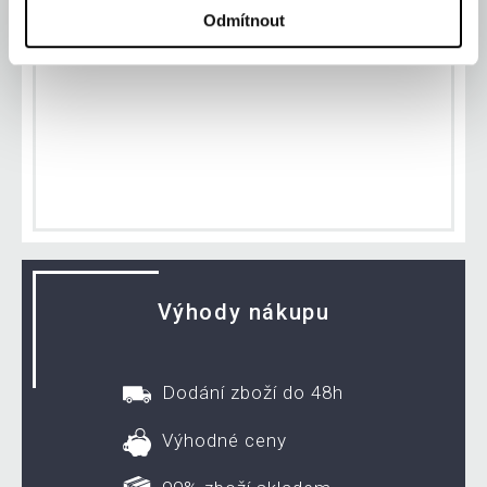
Odmítnout
91
Zákazníků online
Výhody nákupu
Dodání zboží do 48h
Výhodné ceny