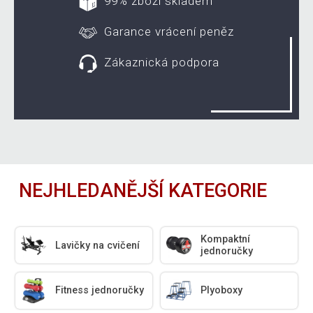
99% zboží skladem
Garance vrácení peněz
Zákaznická podpora
NEJHLEDANĚJŠÍ KATEGORIE
Kompaktní
Lavičky na cvičení
jednoručky
Fitness jednoručky
Plyoboxy