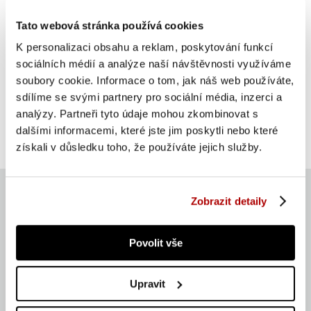
Tato webová stránka používá cookies
K personalizaci obsahu a reklam, poskytování funkcí
sociálních médií a analýze naší návštěvnosti využíváme
Gorilla Sports Slamball medicinbal, černý, 5 kg
soubory cookie. Informace o tom, jak náš web používáte,
sdílíme se svými partnery pro sociální média, inzerci a
SUPER CENA
analýzy. Partneři tyto údaje mohou zkombinovat s
Do košíku
399 Kč
dalšími informacemi, které jste jim poskytli nebo které
skladem
získali v důsledku toho, že používáte jejich služby.
Zobrazit detaily
Aktuálně
Povolit vše
134 257 ks
Upravit
Zboží máme na skladě