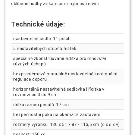
oblíbené hudby získáte porci hybnosti navíc.
Technické údaje:
nastavitelné sedlo: 11 poloh
5 nastavitelných stupňů řídítek
speciálně zkonstruované řídítka pro množství
různých úchopů
bezproblémová manuálně nastavitelná kontinuální
regulace odporu
horizontálně nastavitelná sedlovka i řídítka v
rozmezí od 0 do 9 cm
délka ramen pedálů: 17 cm
bezpečnostní páka na okamžité zastavení
rozměry výrobku: 130 x 51 x 87 - 113,5 cm (d x š x v)
nosnost: 150 kg