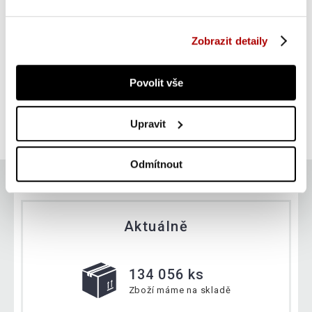
Zobrazit detaily
Maxxus náhradní napájecí zdroj pro cvičební kolo, 9 V
Povolit vše
438 Kč
Do košíku
Upravit
skladem
Odmítnout
Aktuálně
134 056 ks
Zboží máme na skladě