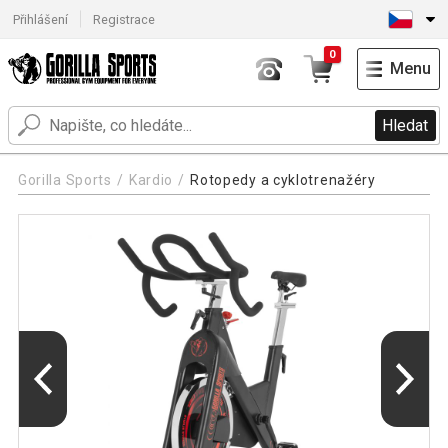
Přihlášení
Registrace
0
Menu
Hledat
Gorilla Sports
Kardio
Rotopedy a cyklotrenažéry