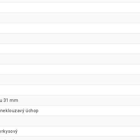
ru 31 mm
a neklouzavý úchop
tyrkysový