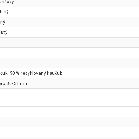
ranžový
elený
rný
lutý
učuk, 50 % recyklovaný kaučuk
měru 30/31 mm