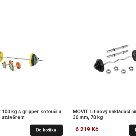
 100 kg s gripper kotouči a
MOVIT Litinový nakládací či
m uzávěrem
30 mm, 70 kg
6 219 Kč
Do košíku