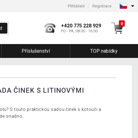
Přihlášení
Registrace
0
+420 775 228 929
t
PO - PÁ, 08:00 - 16:00
Příslušenství
TOP nabídky
DA ČINEK S LITINOVÝMI
tu? S touto praktickou sadou činek s kotouči a
de snadno.