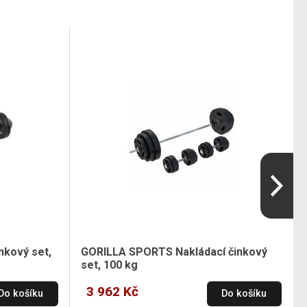
nkový set,
GORILLA SPORTS Nakládací činkový
set, 100 kg
3 962 Kč
Do košíku
Do košíku