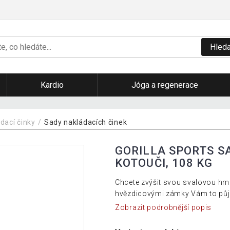
Hleda
Kardio
Jóga a regenerace
dací činky
Sady nakládacích činek
GORILLA SPORTS SA
KOTOUČI, 108 KG
Chcete zvýšit svou svalovou hmo
hvězdicovými zámky Vám to půj
Zobrazit podrobnější popis