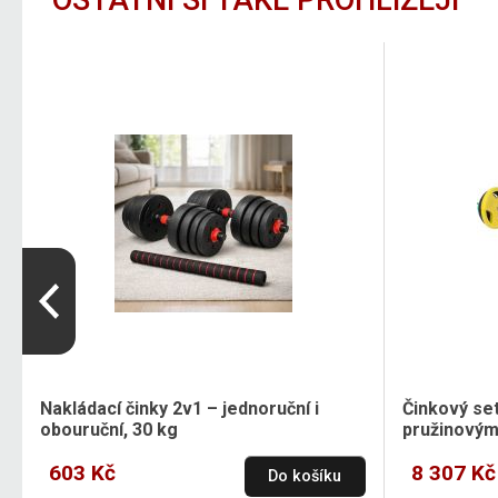
OSTATNÍ SI TAKÉ PROHLÍŽEJÍ
Nakládací činky 2v1 – jednoruční i
Činkový set
obouruční, 30 kg
pružinový
603 Kč
8 307 Kč
Do košíku