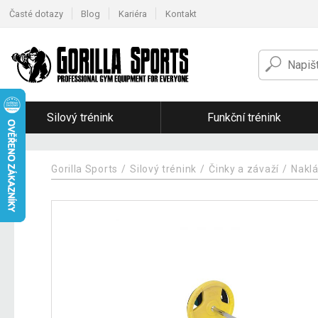
Časté dotazy
Blog
Kariéra
Kontakt
Silový trénink
Funkční trénink
Gorilla Sports
Silový trénink
Činky a závaží
Naklá