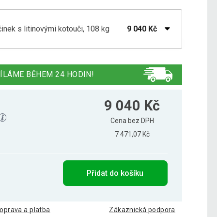
činek s litinovými kotouči, 108 kg
9 040 Kč
činek s litinovými kotouči, 108 kg
9 049 Kč
ÍLÁME BĚHEM 24 HODIN!
9 040 Kč
Cena bez DPH
7 471,07 Kč
Přidat do košíku
oprava a platba
Zákaznická podpora