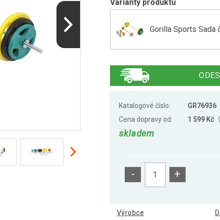
Varianty produktu
Gorilla Sports Sada 
Gorilla Sports Sada 
ODES
Katalogové číslo:
GR76936
Cena dopravy od:
1 599 Kč
skladem
-
+
Výrobce
D