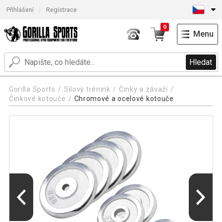
Přihlášení
Registrace
0
Menu
Hledat
Gorilla Sports
Silový trénink
Činky a závaží
Činkové kotouče
Chromové a ocelové kotouče