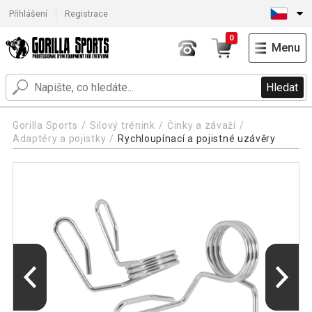
Přihlášení
Registrace
0
Menu
Hledat
Gorilla Sports
Silový trénink
Činky a závaží
Adaptéry a pojistky
Rychloupínací a pojistné uzávěry