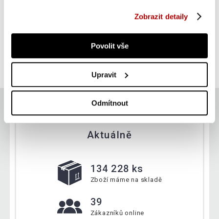
Gorilla Sports rychloupínací pojistky na činky
Zobrazit detaily
SUPER CENA
Do košíku
Povolit vše
249 Kč
skladem
Upravit
Odmítnout
Aktuálně
134 228 ks
Zboží máme na skladě
39
Zákazníků online