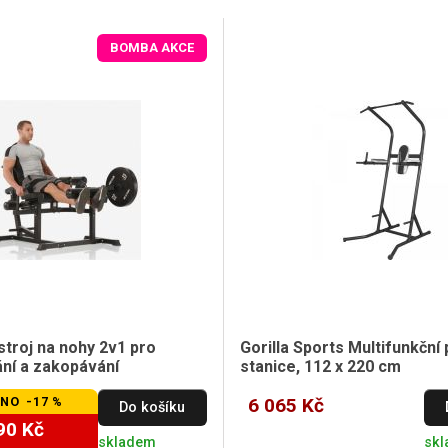
BOMBA AKCE
stroj na nohy 2v1 pro
Gorilla Sports Multifunkční 
ní a zakopávání
stanice, 112 x 220 cm
NO -17 %
6 065 Kč
Do košíku
90 Kč
skladem
sk