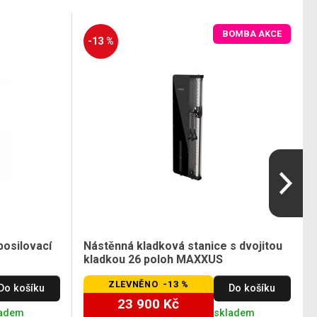
BOMBA AKCE
-13 %
posilovací
Nástěnná kladková stanice s dvojitou
kladkou 26 poloh MAXXUS
ZLEVNĚNO -13 %
Do košíku
Do košíku
23 900 Kč
ladem
skladem