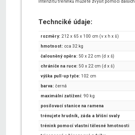
Intenzitu tréninků můžete zvýšit pomocí dalších
Technciké údaje:
rozměry:
212 x 65 x 100 cm (v x h x š)
hmotnost:
cca 32 kg
čalouněný opěra:
50 x 22 cm (d x š)
chrániče na ruce:
50 x 22 cm (d x š)
výška pull-up tyče:
102 cm
barva:
černá
maximální zatížení:
90 kg
posilovací stanice na ramena
trénujete hrudník, záda a břišní svaly
trénink pomocí vlastní tělesné hmotnosti