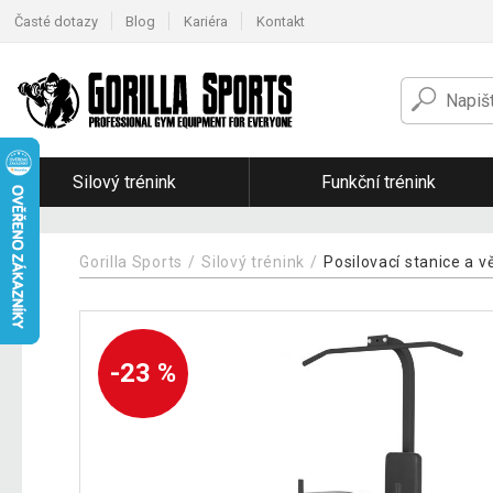
Časté dotazy
Blog
Kariéra
Kontakt
Silový trénink
Funkční trénink
Gorilla Sports
Silový trénink
Posilovací stanice a v
-23 %