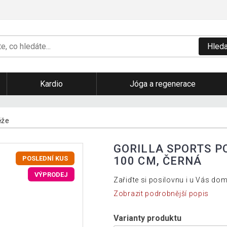
Hleda
Kardio
Jóga a regenerace
ěže
GORILLA SPORTS PO
100 CM, ČERNÁ
POSLEDNÍ KUS
VÝPRODEJ
Zařiďte si posilovnu i u Vás do
Zobrazit podrobnější popis
Varianty produktu