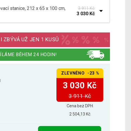
ovací stanice, 212 x 65 x 100 cm,
3 911 Kč
3 030 Kč
ovací stanice, 212 x 65 x 100 cm, bílá
4 096 Kč
I ZBÝVÁ UŽ JEN 1 KUSŮ
ÍLÁME BĚHEM 24 HODIN!
ZLEVNĚNO -23 %
3 030 Kč
3 911 Kč
Cena bez DPH
2 504,13 Kč