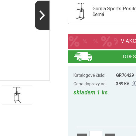
Gorilla Sports Posil
černá
Gorilla Sports Posil
V AKC
ODES
Katalogové číslo:
GR76429
Cena dopravy od:
389 Kč
skladem 1 ks