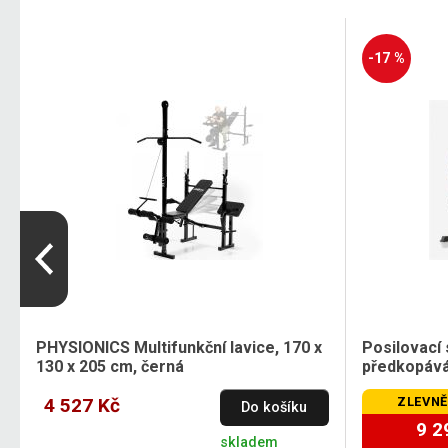
-17 %
PHYSIONICS Multifunkční lavice, 170 x
Posilovací 
130 x 205 cm, černá
předkopává
4 527 Kč
ZLEVNĚ
Do košíku
9 2
skladem