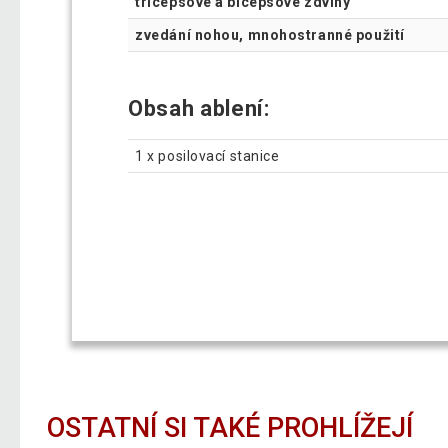
tricepsové a bicepsové zdvihy
zvedání nohou, mnohostranné použití
Obsah ablení:
1 x posilovací stanice
OSTATNÍ SI TAKÉ PROHLÍŽEJÍ