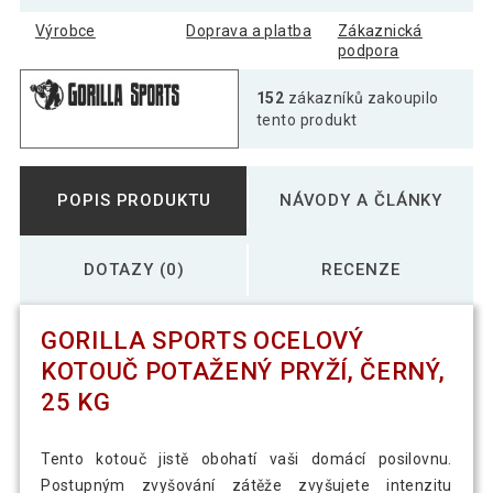
10 kg
Výrobce
Doprava a platba
Zákaznická
podpora
152
zákazníků zakoupilo
tento produkt
POPIS PRODUKTU
NÁVODY A ČLÁNKY
DOTAZY (0)
RECENZE
GORILLA SPORTS OCELOVÝ
KOTOUČ POTAŽENÝ PRYŽÍ, ČERNÝ,
25 KG
Tento kotouč jistě obohatí vaši domácí posilovnu.
Postupným zvyšování zátěže zvyšujete intenzitu