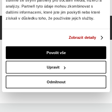
sdílíme se svými partnery pro sociální média, inzerci a
analýzy. Partneři tyto údaje mohou zkombinovat s
dalšími informacemi, které jste jim poskytli nebo které
získali v důsledku toho, že používáte jejich služby.
Zobrazit detaily
Povolit vše
Gorilla Sports Činkový kotouč z plastu, výplň cement, 5
Upravit
kg
SUPER CENA
Do košíku
Odmítnout
139 Kč
skladem