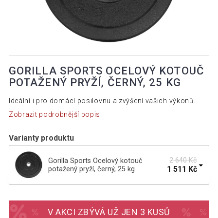
GORILLA SPORTS OCELOVÝ KOTOUČ
POTAŽENÝ PRYŽÍ, ČERNÝ, 25 KG
Ideální i pro domácí posilovnu a zvýšení vašich výkonů.
Zobrazit podrobnější popis
Varianty produktu
2 640 Kč
Gorilla Sports Ocelový kotouč
1 511 Kč
potažený pryží, černý, 25 kg
Gorilla Sports Ocelový kotouč
1 594 Kč
potažený pryží, černý, 15 kg
V AKCI ZBÝVÁ UŽ JEN 3 KUSŮ