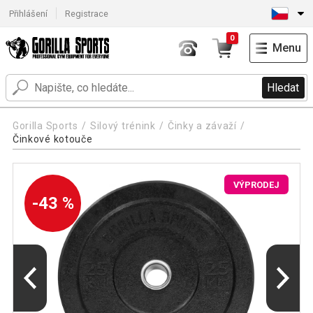
Přihlášení
Registrace
0
Menu
Hledat
Gorilla Sports
Silový trénink
Činky a závaží
Činkové kotouče
VÝPRODEJ
-43 %