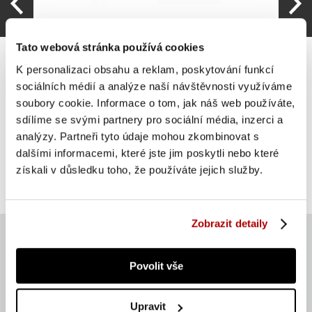
Tato webová stránka používá cookies
K personalizaci obsahu a reklam, poskytování funkcí
sociálních médií a analýze naší návštěvnosti využíváme
soubory cookie. Informace o tom, jak náš web používáte,
Gorilla Sports Meditační polštář, barva písku
sdílíme se svými partnery pro sociální média, inzerci a
analýzy. Partneři tyto údaje mohou zkombinovat s
582 Kč
Do košíku
dalšími informacemi, které jste jim poskytli nebo které
získali v důsledku toho, že používáte jejich služby.
skladem
Zobrazit detaily
Povolit vše
Aktuálně
Upravit