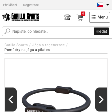
Přihlášení
Registrace
0
Menu
Hledat
Gorilla Sports
Jóga a regenerace
Pomůcky na jógu a pilates