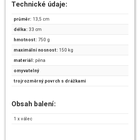
Technické údaje:
průměr:
13,5 cm
délka:
33 cm
hmotnost:
750 g
maximální nosnost:
150 kg
materiál:
pěna
omyvatelný
trojrozměrný povrch s drážkami
Obsah balení:
1 x válec