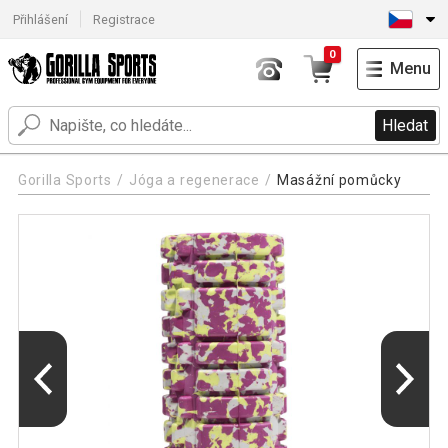
Přihlášení
Registrace
0
Menu
Hledat
Gorilla Sports
Jóga a regenerace
Masážní pomůcky