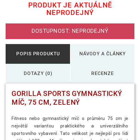
PRODUKT JE AKTUÁLNĚ
NEPRODEJNÝ
Gorilla Sports gymnastický míč, 75 cm,
474 Kč
růžový
DOSTUPNOST: NEPRODEJNÝ
Gorilla Sports gymnastický míč, 75 cm,
489 Kč
šedý
POPIS PRODUKTU
NÁVODY A ČLÁNKY
DOTAZY (0)
RECENZE
GORILLA SPORTS GYMNASTICKÝ
MÍČ, 75 CM, ZELENÝ
Fitness nebo gymnastický míč o průměru 75 cm je
největší variantou praktického a univerzálního
sportovního vybavení. Tato velikost je nejlepší pro lidi