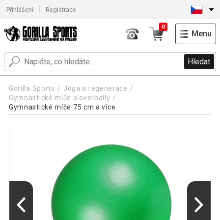
Přihlášení
Registrace
0
Menu
Hledat
Gorilla Sports
Jóga a regenerace
Gymnastické míče a overbally
Gymnastické míče 75 cm a více