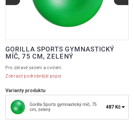
GORILLA SPORTS GYMNASTICKÝ
MÍČ, 75 CM, ZELENÝ
Pro zdravé sezení a cvičení.
Zobrazit podrobnější popis
Varianty produktu
Gorilla Sports gymnastický míč, 75
487 Kč
cm, zelený
Gorilla Sports Gymnastický míč, 75 cm,
487 Kč
modrý