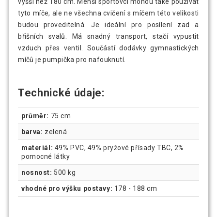
vyšší než 180 cm. Menší sportovci mohou také používat
tyto míče, ale ne všechna cvičení s míčem této velikosti
budou proveditelná. Je ideální pro posílení zad a
břišních svalů. Má snadný transport, stačí vypustit
vzduch přes ventil. Součástí dodávky gymnastických
míčů je pumpička pro nafouknutí.
Technické údaje:
průměr:
75 cm
barva:
zelená
materiál:
49% PVC, 49% pryžové přísady TBC, 2%
pomocné látky
nosnost:
500 kg
vhodné pro výšku postavy:
178 - 188 cm