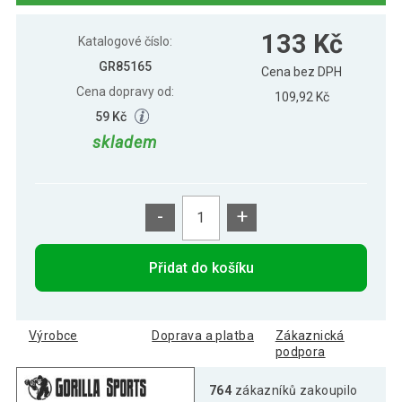
Gorilla Sports Činkový kotouč Olympia,
533 Kč
133 Kč
plast, 15 kg
Katalogové číslo:
GR85165
Cena bez DPH
Cena dopravy od:
Gorilla Sports Činkový kotouč Olympia,
109,92 Kč
150 Kč
plast, 2,5 kg
59 Kč
skladem
Gorilla Sports Činkový kotouč Olympia,
301 Kč
plast, 5 kg
-
+
Přidat do košíku
Výrobce
Doprava a platba
Zákaznická
podpora
764
zákazníků zakoupilo