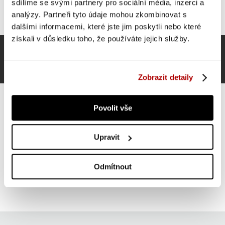
sdílíme se svými partnery pro sociální média, inzerci a
analýzy. Partneři tyto údaje mohou zkombinovat s
dalšími informacemi, které jste jim poskytli nebo které
získali v důsledku toho, že používáte jejich služby.
Zobrazit detaily
Povolit vše
Gorilla Sports Činkový kotouč z plastu, výplň cement, 5
Upravit
kg
SUPER CENA
Do košíku
Odmítnout
139 Kč
skladem