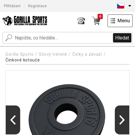
Přihlášení
Registrace
0
Menu
Hledat
Gorilla Sports
Silový trénink
Činky a závaží
Činkové kotouče