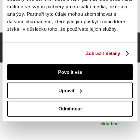
sdílíme se svými partnery pro sociální média, inzerci a
analýzy. Partneři tyto údaje mohou zkombinovat s
dalšími informacemi, které jste jim poskytli nebo které
získali v důsledku toho, že používáte jejich služby.
Zobrazit detaily
Povolit vše
Upravit
Gorilla Sports Stojan na jednoručky na aerobik, 33 x 7
cm
Odmítnout
211 Kč
Do košíku
skladem