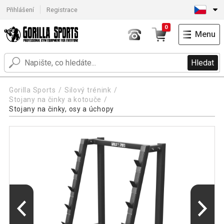
Přihlášení
Registrace
0
Menu
Hledat
Gorilla Sports
Silový trénink
Stojany na činky a kotouče
Stojany na činky, osy a úchopy