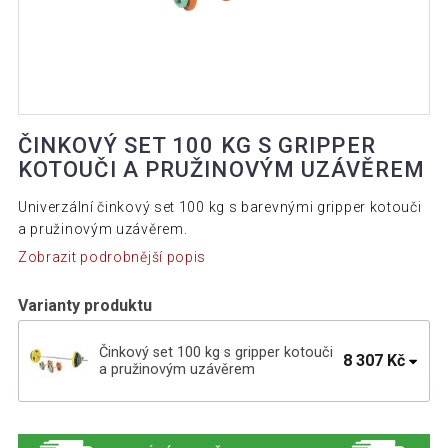
ČINKOVÝ SET 100 KG S GRIPPER
KOTOUČI A PRUŽINOVÝM UZÁVĚREM
Univerzální činkový set 100 kg s barevnými gripper kotouči
a pružinovým uzávěrem.
Zobrazit podrobnější popis
Varianty produktu
Činkový set 100 kg s gripper kotouči
8 307 Kč
a pružinovým uzávěrem
Činkový set 100 kg s gripper kotouči a
8 326 Kč
hvězdicovým uzávěrem