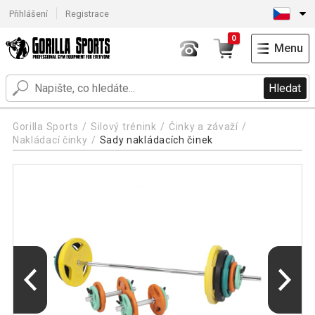
Přihlášení
Registrace
0
Menu
Hledat
Gorilla Sports
Silový trénink
Činky a závaží
Nakládací činky
Sady nakládacích činek