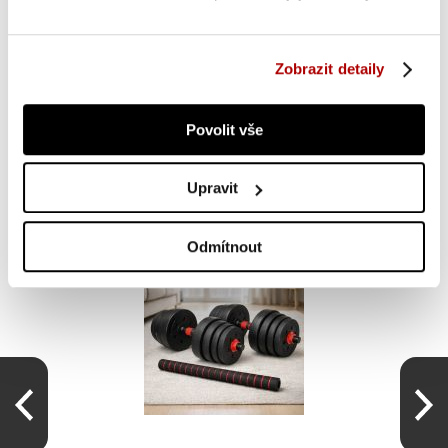
OSTATNÍ SI TAKÉ PROHLÍŽEJÍ
Zobrazit detaily
Povolit vše
Upravit
Odmítnout