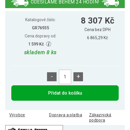
ODESÍLÁME BĚHEM 24 HODIN!
8 307 Kč
Katalogové číslo:
GR76935
Cena bez DPH
Cena dopravy od:
6 865,29 Kč
1 599 Kč
skladem 8 ks
-
+
Přidat do košíku
Výrobce
Doprava a platba
Zákaznická
podpora