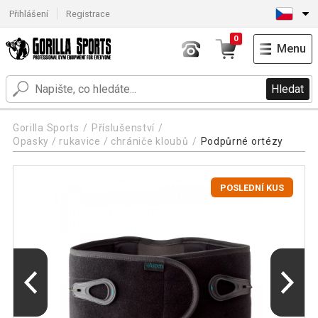
Přihlášení
Registrace
0
Menu
Hledat
Gorilla Sports
Příslušenství
Opasky / rukavice / chrániče kloubů
Podpůrné ortézy
POSLEDNÍ KUS