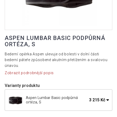
ASPEN LUMBAR BASIC PODPŮRNÁ
ORTÉZA, S
Bederní opěrka Aspen ulevuje od bolesti v dolní části
bederní páteře způsobené akutním přetížením a svalovou
únavou.
Zobrazit podrobnější popis
Varianty produktu
Aspen Lumbar Basic podpůrná
3 215 Kč
ortéza, S
Aspen Lumbar Basic podpůrná ortéza,
3 215 Kč