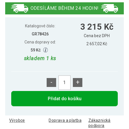
L
ODESÍLÁME BĚHEM 24 HODIN!
Aspen Lumbar Basic podpůrná ortéza,
3 536 Kč
3 215 Kč
XS
Katalogové číslo:
GR78426
Cena bez DPH
Cena dopravy od:
2 657,02 Kč
59 Kč
skladem 1 ks
-
+
Přidat do košíku
Výrobce
Doprava a platba
Zákaznická
podpora