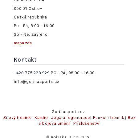
363 01 Ostrov
Česká republika
Po - Pá, 8:00 - 16:00
So - Ne, zavřeno
mapa zde
Kontakt
+420 775 228 929
PO - PÁ, 08:00 - 16:00
info@gorillasports.cz
Gorillasports.cz:
Silový trénink
Kardio
Jóga a regenerace
Funkční trénink
Box
a bojová umění
Příslušenství
© Kokiska, s.r.o. 2026.