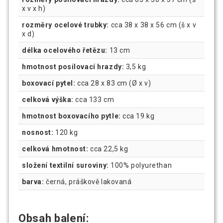
x v x h)
rozměry ocelové trubky:
cca 38 x 38 x 56 cm (š x v
x d)
délka ocelového řetězu:
13 cm
hmotnost posilovací hrazdy:
3,5 kg
boxovací pytel:
cca 28 x 83 cm (Ø x v)
celková výška:
cca 133 cm
hmotnost boxovacího pytle:
cca 19 kg
nosnost:
120 kg
celková hmotnost:
cca 22,5 kg
složení textilní suroviny:
100% polyurethan
barva:
černá, práškově lakovaná
Obsah balení: