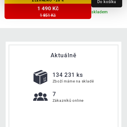
ZLEVNĚNO -20 %
Do košíku
1 490 Kč
skladem
1 851 Kč
Aktuálně
134 231 ks
Zboží máme na skladě
7
Zákazníků online