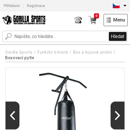
Přihlášení
Registrace
0
Menu
Hledat
Gorilla Sports
Funkční trénink
Box a bojová umění
Boxovací pytle