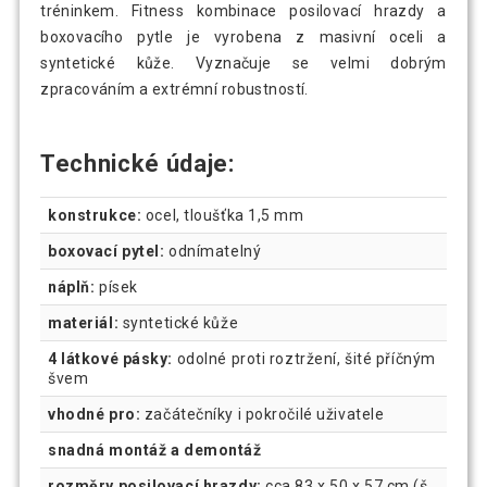
tréninkem. Fitness kombinace posilovací hrazdy a
boxovacího pytle je vyrobena z masivní oceli a
syntetické kůže. Vyznačuje se velmi dobrým
zpracováním a extrémní robustností.
Technické údaje:
konstrukce:
ocel, tloušťka 1,5 mm
boxovací pytel:
odnímatelný
náplň:
písek
materiál:
syntetické kůže
4 látkové pásky:
odolné proti roztržení, šité příčným
švem
vhodné pro:
začátečníky i pokročilé uživatele
snadná montáž a demontáž
rozměry posilovací hrazdy:
cca 83 x 50 x 57 cm (š