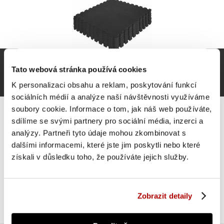
Tato webová stránka používá cookies
K personalizaci obsahu a reklam, poskytování funkcí
sociálních médií a analýze naší návštěvnosti využíváme
soubory cookie. Informace o tom, jak náš web používáte,
sdílíme se svými partnery pro sociální média, inzerci a
analýzy. Partneři tyto údaje mohou zkombinovat s
dalšími informacemi, které jste jim poskytli nebo které
Gorilla Sports Sada ochranných podložek, černá, 8 ks
získali v důsledku toho, že používáte jejich služby.
SUPER CENA
Do košíku
699 Kč
skladem
Zobrazit detaily