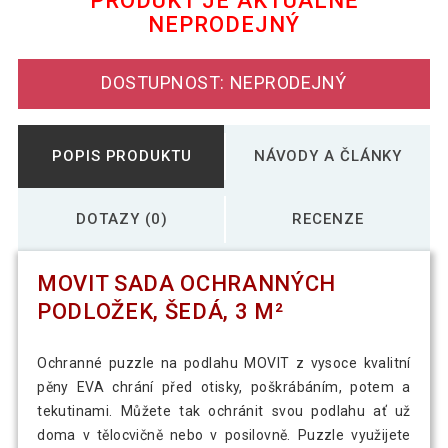
PRODUKT JE AKTUÁLNĚ
NEPRODEJNÝ
MOVIT Sada ochranných podložek,
1 856 Kč
světlé dřevo, 3 m²
DOSTUPNOST: NEPRODEJNÝ
MOVIT Sada ochranných podložek,
1 714 Kč
tmavé dřevo, 3 m²
POPIS PRODUKTU
NÁVODY A ČLÁNKY
DOTAZY (0)
RECENZE
MOVIT SADA OCHRANNÝCH
PODLOŽEK, ŠEDÁ, 3 M²
Ochranné puzzle na podlahu MOVIT z vysoce kvalitní
pěny EVA chrání před otisky, poškrábáním, potem a
tekutinami. Můžete tak ochránit svou podlahu ať už
doma v tělocvičně nebo v posilovně. Puzzle využijete