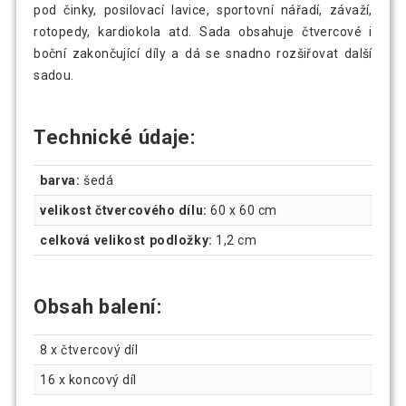
pod činky, posilovací lavice, sportovní nářadí, závaží,
rotopedy, kardiokola atd. Sada obsahuje čtvercové i
boční zakončující díly a dá se snadno rozšiřovat další
sadou.
Technické údaje:
barva:
šedá
velikost čtvercového dílu:
60 x 60 cm
celková velikost podložky:
1,2 cm
Obsah balení:
8 x čtvercový díl
16 x koncový díl