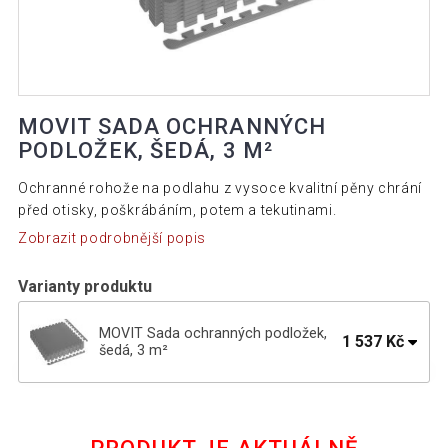
MOVIT SADA OCHRANNÝCH
PODLOŽEK, ŠEDÁ, 3 M²
Ochranné rohože na podlahu z vysoce kvalitní pěny chrání
před otisky, poškrábáním, potem a tekutinami.
Zobrazit podrobnější popis
Varianty produktu
MOVIT Sada ochranných podložek,
1 537 Kč
šedá, 3 m²
MOVIT Sada ochranných podložek,
1 614 Kč
černá, 3 m²