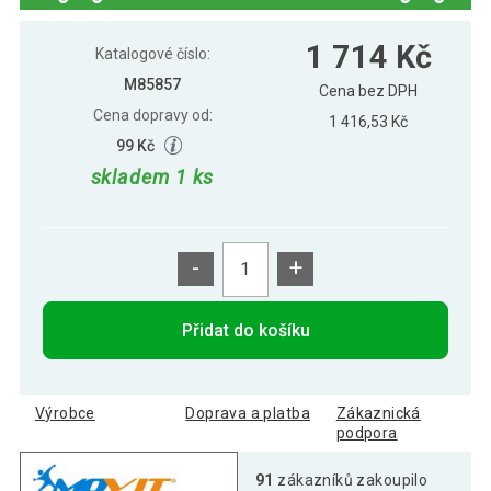
MOVIT Sada ochranných podložek,
1 856 Kč
1 714 Kč
světlé dřevo, 3 m²
Katalogové číslo:
M85857
Cena bez DPH
Cena dopravy od:
1 416,53 Kč
99 Kč
skladem 1 ks
-
+
Přidat do košíku
Výrobce
Doprava a platba
Zákaznická
podpora
91
zákazníků zakoupilo