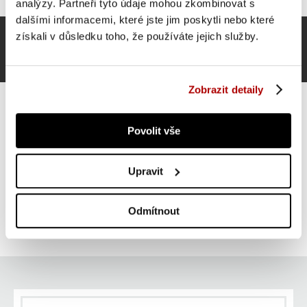
analýzy. Partneři tyto údaje mohou zkombinovat s
dalšími informacemi, které jste jim poskytli nebo které
získali v důsledku toho, že používáte jejich služby.
Zobrazit detaily
Povolit vše
Gorilla Sports Sada ochranných podložek, černá, 8 ks
Upravit
SUPER CENA
Do košíku
699 Kč
Odmítnout
skladem