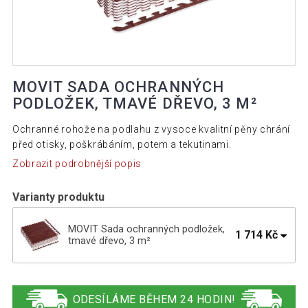
MOVIT SADA OCHRANNÝCH
PODLOŽEK, TMAVÉ DŘEVO, 3 M²
Ochranné rohože na podlahu z vysoce kvalitní pěny chrání
před otisky, poškrábáním, potem a tekutinami.
Zobrazit podrobnější popis
Varianty produktu
MOVIT Sada ochranných podložek,
1 714 Kč
tmavé dřevo, 3 m²
MOVIT Sada ochranných podložek,
1 614 Kč
černá, 3 m²
ODESÍLÁME BĚHEM 24 HODIN!