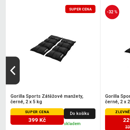
SUPER CENA
-32 %
Gorilla Sports Zátěžové manžety,
Gorilla Sp
černé, 2 x 5 kg
černé, 2 x 
SUPER CENA
ZLEVNĚ
Do košíku
399 Kč
22
skladem
33