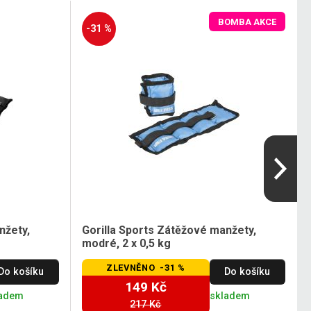
BOMBA AKCE
-31 %
nžety,
Gorilla Sports Zátěžové manžety,
modré, 2 x 0,5 kg
ZLEVNĚNO -31 %
Do košíku
Do košíku
149 Kč
ladem
skladem
217 Kč