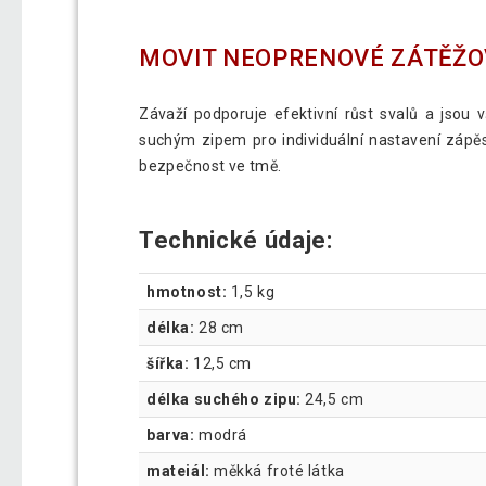
MOVIT NEOPRENOVÉ ZÁTĚŽOV
Závaží podporuje efektivní růst svalů a jsou
suchým zipem pro individuální nastavení zápěstí
bezpečnost ve tmě.
Technické údaje:
hmotnost:
1,5 kg
délka:
28 cm
šířka:
12,5 cm
délka suchého zipu:
24,5 cm
barva:
modrá
mateiál:
měkká froté látka