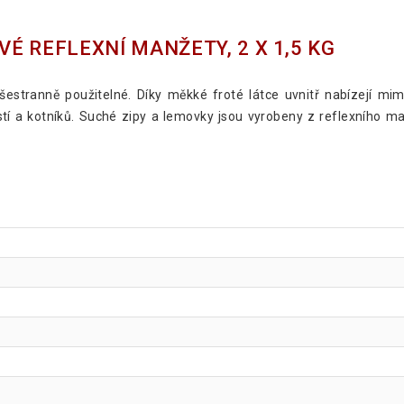
É REFLEXNÍ MANŽETY, 2 X 1,5 KG
 všestranně použitelné. Díky měkké froté látce uvnitř nabízejí 
 a kotníků. Suché zipy a lemovky jsou vyrobeny z reflexního materi