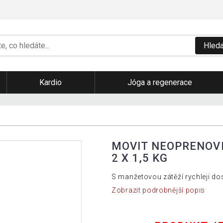
Hleda
Kardio
Jóga a regenerace
MOVIT NEOPRENOVÉ
2 X 1,5 KG
S manžetovou zátěží rychleji do
Zobrazit podrobnější popis