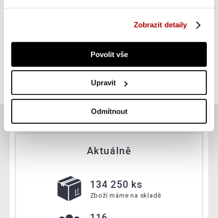
Zobrazit detaily
Gorilla Sports Zátěžové manžety, černé, 2 x 5 kg
Povolit vše
SUPER CENA
Do košíku
399 Kč
skladem
Upravit
Odmítnout
Aktuálně
134 250 ks
Zboží máme na skladě
116