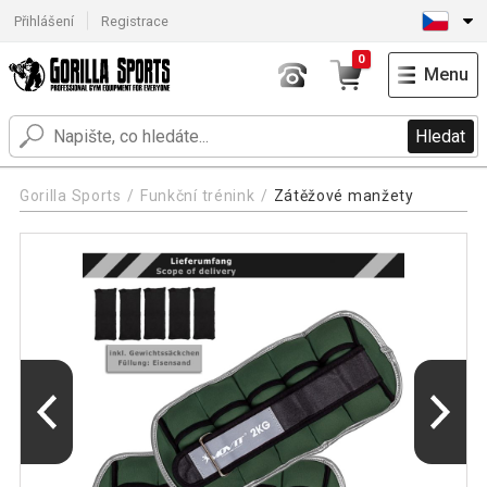
Přihlášení
Registrace
0
Menu
Hledat
Gorilla Sports
Funkční trénink
Zátěžové manžety