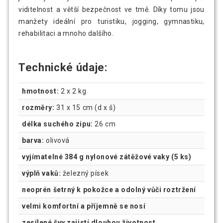
viditelnost a větší bezpečnost ve tmě. Díky tomu jsou
manžety ideální pro turistiku, jogging, gymnastiku,
rehabilitaci a mnoho dalšího.
Technické údaje:
hmotnost:
2 x 2 kg
rozměry:
31 x 15 cm (d x š)
délka suchého zipu:
26 cm
barva:
olivová
vyjímatelné 384 g nylonové zátěžové vaky (5 ks)
výplň vaků:
železný písek
neoprén šetrný k pokožce a odolný vůči roztržení
velmi komfortní a příjemně se nosí
zesílené švy zajistí dlouhou životnost