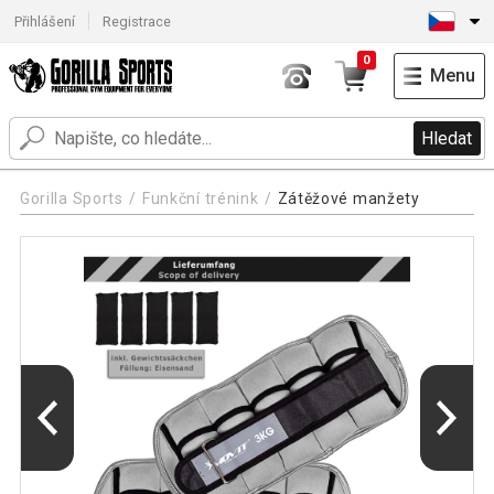
Přihlášení
Registrace
0
Menu
Hledat
Gorilla Sports
Funkční trénink
Zátěžové manžety