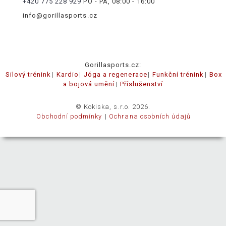
+420 775 228 929
PO - PÁ, 08:00 - 16:00
info@gorillasports.cz
Gorillasports.cz:
Silový trénink
Kardio
Jóga a regenerace
Funkční trénink
Box
a bojová umění
Příslušenství
© Kokiska, s.r.o. 2026.
Obchodní podmínky
Ochrana osobních údajů