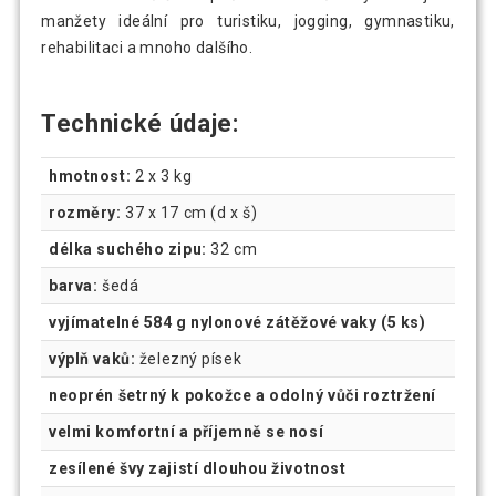
manžety ideální pro turistiku, jogging, gymnastiku,
rehabilitaci a mnoho dalšího.
Technické údaje:
hmotnost:
2 x 3 kg
rozměry:
37 x 17 cm (d x š)
délka suchého zipu:
32 cm
barva:
šedá
vyjímatelné 584 g nylonové zátěžové vaky (5 ks)
výplň vaků:
železný písek
neoprén šetrný k pokožce a odolný vůči roztržení
velmi komfortní a příjemně se nosí
zesílené švy zajistí dlouhou životnost