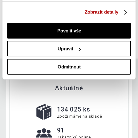
Gorilla Sports Zátěžové manžety, černé, 2 x 5 kg
Zobrazit detaily
SUPER CENA
Do košíku
Povolit vše
399 Kč
skladem
Upravit
Odmítnout
Aktuálně
134 025 ks
Zboží máme na skladě
91
Zákazníků online