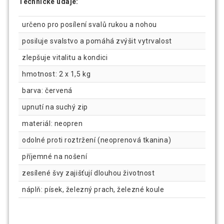
Technické údaje:
určeno pro posílení svalů rukou a nohou
posiluje svalstvo a pomáhá zvýšit vytrvalost
zlepšuje vitalitu a kondici
hmotnost: 2 x 1,5 kg
barva: červená
upnutí na suchý zip
materiál: neopren
odolné proti roztržení (neoprenová tkanina)
příjemné na nošení
zesílené švy zajišťují dlouhou životnost
náplň: písek, železný prach, železné koule