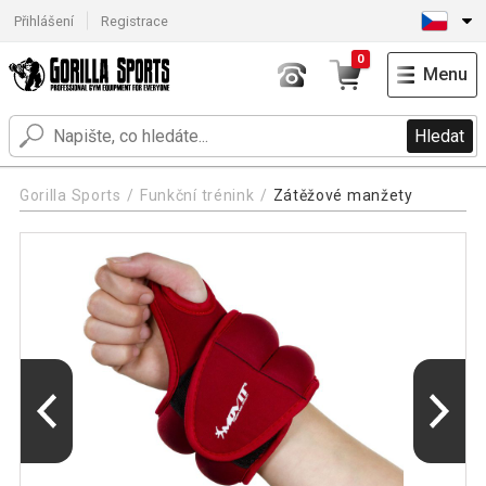
Přihlášení
Registrace
0
Menu
Hledat
Gorilla Sports
Funkční trénink
Zátěžové manžety