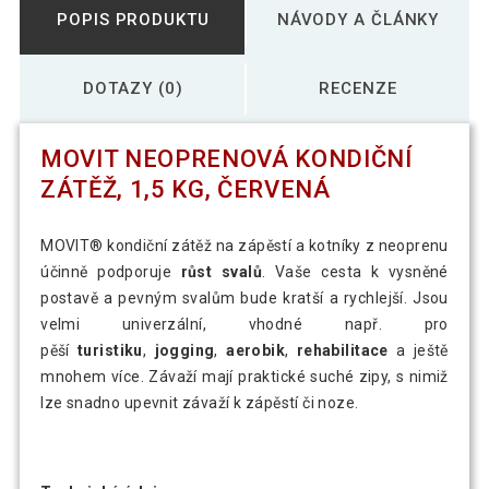
POPIS PRODUKTU
NÁVODY A ČLÁNKY
DOTAZY (0)
RECENZE
MOVIT NEOPRENOVÁ KONDIČNÍ
ZÁTĚŽ, 1,5 KG, ČERVENÁ
MOVIT® kondiční zátěž na zápěstí a kotníky z neoprenu
účinně podporuje
růst svalů
. Vaše cesta k vysněné
postavě a pevným svalům bude kratší a rychlejší. Jsou
velmi univerzální, vhodné např. pro
pěší
turistiku
,
jogging
,
aerobik
,
rehabilitace
a ještě
mnohem více. Závaží mají praktické suché zipy, s nimiž
lze snadno upevnit závaží k zápěstí či noze.