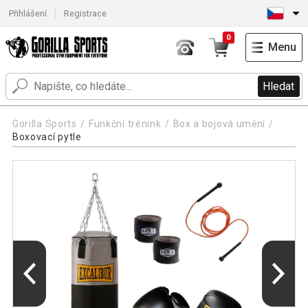
Přihlášení
Registrace
0
Menu
Hledat
Gorilla Sports
Funkční trénink
Box a bojová umění
Boxovací pytle