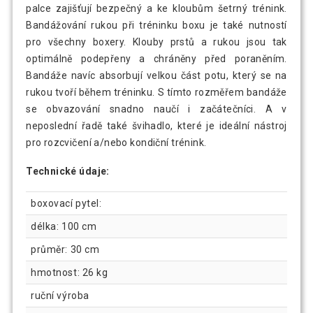
palce zajišťují bezpečný a ke kloubům šetrný trénink.
Bandážování rukou při tréninku boxu je také nutností
pro všechny boxery. Klouby prstů a rukou jsou tak
optimálně podepřeny a chráněny před poraněním.
Bandáže navíc absorbují velkou část potu, který se na
rukou tvoří během tréninku. S tímto rozměřem bandáže
se obvazování snadno naučí i začátečníci. A v
neposlední řadě také švihadlo, které je ideální nástroj
pro rozcvičení a/nebo kondiční trénink.
Technické údaje:
boxovací pytel:
délka: 100 cm
průměr: 30 cm
hmotnost: 26 kg
ruční výroba