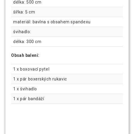
délka: 500 cm
šířka: 5 cm
materiál: bavlna s obsahem spandexu
švihadlo:
délka: 300 cm
Obsah balení:
1 x boxovací pytel
1 x pár boxerských rukavic
1 x švihadlo
1 x pár bandáží