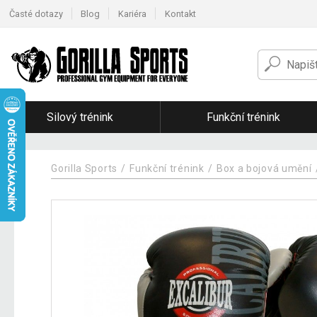
Časté dotazy
Blog
Kariéra
Kontakt
Silový trénink
Funkční trénink
Gorilla Sports
Funkční trénink
Box a bojová umění