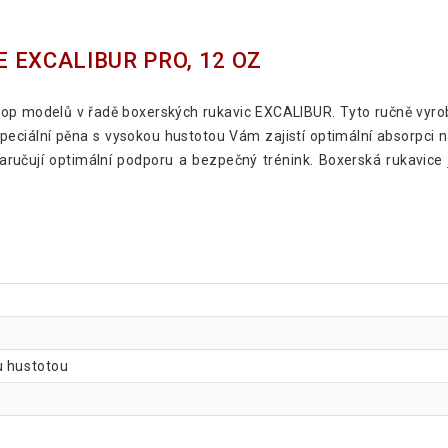
 EXCALIBUR PRO, 12 OZ
 top modelů v řadě boxerských rukavic EXCALIBUR. Tyto ručně vyr
eciální pěna s vysokou hustotou Vám zajistí optimální absorpci ná
zaručují optimální podporu a bezpečný trénink. Boxerská rukavic
u hustotou