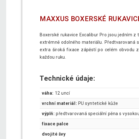
MAXXUS BOXERSKÉ RUKAVICE
Boxerské rukavice Excalibur Pro jsou jedním z
extrémně odolného materiálu. Předtvarovaná sp
extra široká fixace zápěstí po celém obvodu 
každou ruku.
Technické údaje:
váha:
12 uncí
vrchní materiál:
PU syntetické kůže
výplň:
předtvarovaná speciální pěna s vysoko
fixace palce
dvojité švy