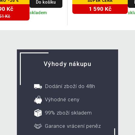
NO -20 %
SUPER CENA
Do košíku
90 Kč
1 590 Kč
skladem
sk
51 Kč
Výhody nákupu
Dodání zboží do 48h
Výhodné ceny
99% zboží skladem
Garance vrácení peněz