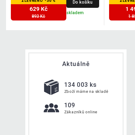
ZLEVNĚNO -30 %
ZLEVNĚ
Do košíku
629 Kč
1 4
skladem
893 Kč
1 8
Aktuálně
134 003 ks
Zboží máme na skladě
109
Zákazníků online