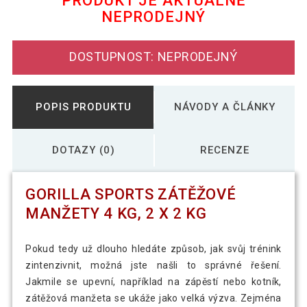
PRODUKT JE AKTUÁLNĚ
NEPRODEJNÝ
Gorilla Sports Zátěžové manžety 2 kg, 2
333 Kč
x 1 kg
DOSTUPNOST: NEPRODEJNÝ
Gorilla Sports Zátěžové manžety 3 kg, 2
473 Kč
x 1,5 kg
POPIS PRODUKTU
NÁVODY A ČLÁNKY
DOTAZY (0)
RECENZE
GORILLA SPORTS ZÁTĚŽOVÉ
MANŽETY 4 KG, 2 X 2 KG
Pokud tedy už dlouho hledáte způsob, jak svůj trénink
zintenzivnit, možná jste našli to správné řešení.
Jakmile se upevní, například na zápěstí nebo kotník,
zátěžová manžeta se ukáže jako velká výzva. Zejména