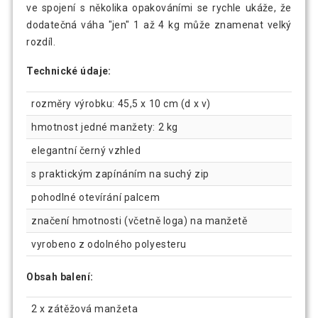
ve spojení s několika opakováními se rychle ukáže, že
dodatečná váha "jen" 1 až 4 kg může znamenat velký
rozdíl.
Technické údaje:
rozměry výrobku: 45,5 x 10 cm (d x v)
hmotnost jedné manžety: 2 kg
elegantní černý vzhled
s praktickým zapínáním na suchý zip
pohodlné otevírání palcem
značení hmotnosti (včetně loga) na manžetě
vyrobeno z odolného polyesteru
Obsah balení:
2 x zátěžová manžeta