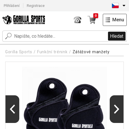
Přihlášení
Registrace
0
Menu
Hledat
Gorilla Sports
Funkční trénink
Zátěžové manžety