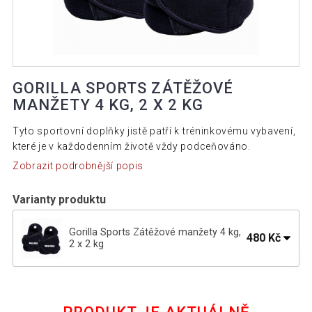
GORILLA SPORTS ZÁTĚŽOVÉ
MANŽETY 4 KG, 2 X 2 KG
Tyto sportovní doplňky jistě patří k tréninkovému vybavení,
které je v každodenním životě vždy podceňováno.
Zobrazit podrobnější popis
Varianty produktu
Gorilla Sports Zátěžové manžety 4 kg,
480 Kč
2 x 2 kg
Gorilla Sports Zátěžové manžety 1 kg, 2
490 Kč
x 0,5 kg