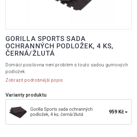
GORILLA SPORTS SADA
OCHRANNÝCH PODLOŽEK, 4 KS,
ČERNÁ/ŽLUTÁ
Domácí posilovna není problém s touto sadou gumových
podložek.
Zobrazit podrobnější popis
Varianty produktu
Gorilla Sports sada ochranných
959 Kč
podložek, 4 ks, černá/žlutá
Gorilla Sports sada ochranných
1 231 Kč
podložek, 4 ks, černá/bílá