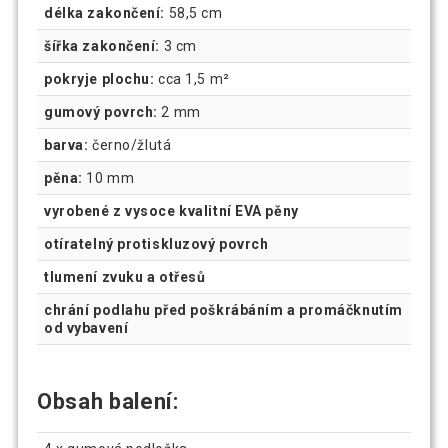
délka zakončení:
58,5 cm
šířka zakončení:
3 cm
pokryje plochu:
cca 1,5 m²
gumový povrch:
2 mm
barva:
černo/žlutá
pěna:
10 mm
vyrobené z vysoce kvalitní EVA pěny
otíratelný protiskluzový povrch
tlumení zvuku a otřesů
chrání podlahu před poškrábáním a promáčknutím
od vybavení
Obsah balení: