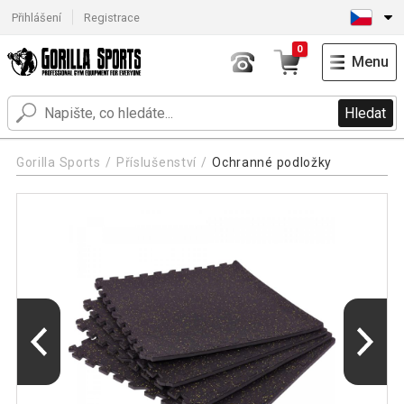
Přihlášení
Registrace
0
Menu
Hledat
Gorilla Sports
Příslušenství
Ochranné podložky