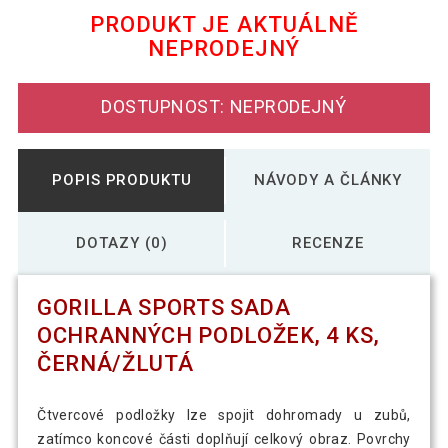
PRODUKT JE AKTUÁLNĚ
NEPRODEJNÝ
1 971 Kč
Gorilla Sports sada ochranných
1 549 Kč
podložek, 4 ks, černá/červená
DOSTUPNOST: NEPRODEJNÝ
Gorilla Sports sada ochranných
1 309 Kč
podložek, 4 ks, černá/modrá
POPIS PRODUKTU
NÁVODY A ČLÁNKY
DOTAZY (0)
RECENZE
GORILLA SPORTS SADA
OCHRANNÝCH PODLOŽEK, 4 KS,
ČERNÁ/ŽLUTÁ
Čtvercové podložky lze spojit dohromady u zubů,
zatímco koncové části doplňují celkový obraz. Povrchy