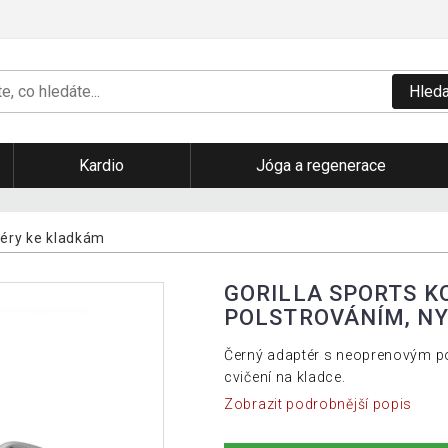
Hleda
Kardio
Jóga a regenerace
éry ke kladkám
GORILLA SPORTS K
POLSTROVÁNÍM, N
Černý adaptér s neoprenovým po
cvičení na kladce.
Zobrazit podrobnější popis