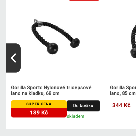
Gorilla Sports Nylonové tricepsové
Gorilla Sp
lano na kladku, 68 cm
lano, 85 cm
SUPER CENA
344 Kč
Do košíku
189 Kč
skladem