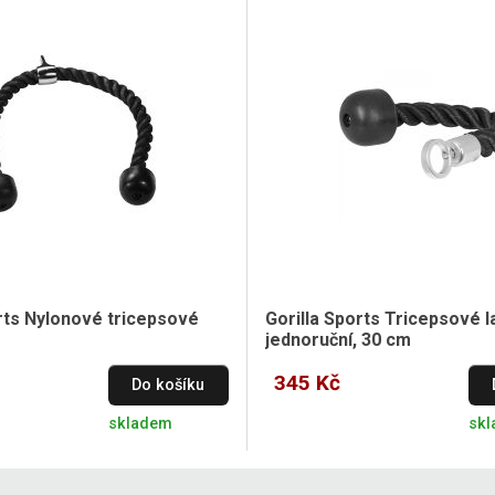
orts Nylonové tricepsové
Gorilla Sports Tricepsové l
jednoruční, 30 cm
345 Kč
Do košíku
skladem
sk