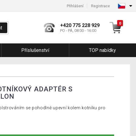
Přihlášení
Registrace
0
+420 775 228 929
t
PO - PÁ, 08:00 - 16:00
Příslušenství
TOP nabídky
OTNÍKOVÝ ADAPTÉR S
YLON
lstrováním se pohodlně upevní kolem kotníku pro