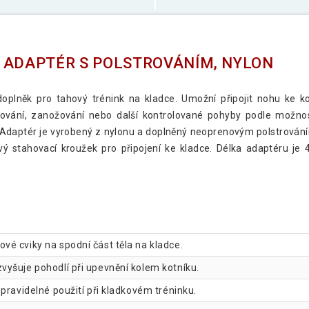
 ADAPTÉR S POLSTROVÁNÍM, NYLON
 doplněk pro tahový trénink na kladce. Umožní připojit nohu ke ko
ování, zanožování nebo další kontrolované pohyby podle možnos
. Adaptér je vyrobený z nylonu a doplněný neoprenovým polstrován
vový stahovací kroužek pro připojení ke kladce. Délka adaptéru je
é cviky na spodní část těla na kladce.
vyšuje pohodlí při upevnění kolem kotníku.
pravidelné použití při kladkovém tréninku.