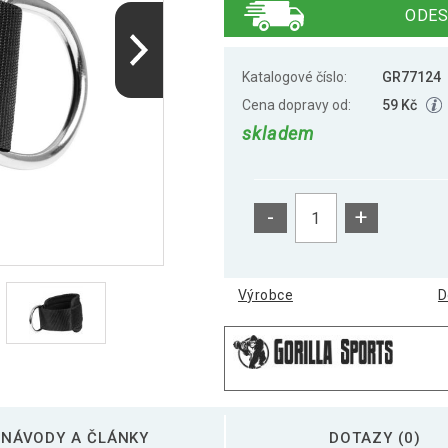
ODES
Katalogové číslo:
GR77124
Cena dopravy od:
59 Kč
skladem
-
+
Výrobce
D
NÁVODY A ČLÁNKY
DOTAZY (0)