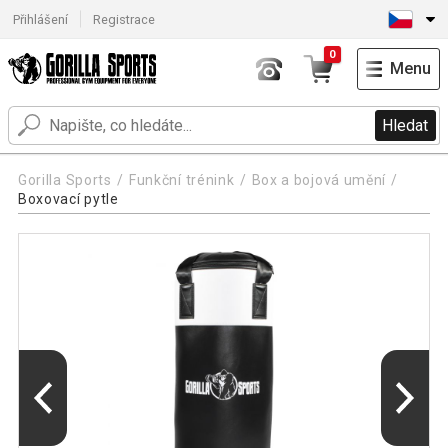
Přihlášení
Registrace
0
Menu
Hledat
Gorilla Sports
Funkční trénink
Box a bojová umění
Boxovací pytle