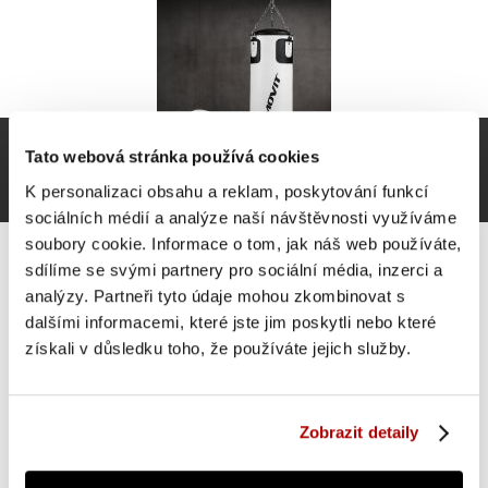
Tato webová stránka používá cookies
K personalizaci obsahu a reklam, poskytování funkcí
sociálních médií a analýze naší návštěvnosti využíváme
soubory cookie. Informace o tom, jak náš web používáte,
sdílíme se svými partnery pro sociální média, inzerci a
analýzy. Partneři tyto údaje mohou zkombinovat s
dalšími informacemi, které jste jim poskytli nebo které
MOVIT Boxovací sada pro dospělé, bílá
získali v důsledku toho, že používáte jejich služby.
ZLEVNĚNO -20 %
Do košíku
1 490 Kč
Zobrazit detaily
skladem
1 851 Kč