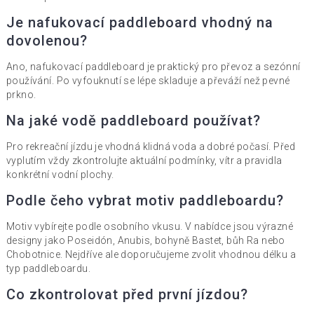
Je nafukovací paddleboard vhodný na
dovolenou?
Ano, nafukovací paddleboard je praktický pro převoz a sezónní
používání. Po vyfouknutí se lépe skladuje a převáží než pevné
prkno.
Na jaké vodě paddleboard používat?
Pro rekreační jízdu je vhodná klidná voda a dobré počasí. Před
vyplutím vždy zkontrolujte aktuální podmínky, vítr a pravidla
konkrétní vodní plochy.
Podle čeho vybrat motiv paddleboardu?
Motiv vybírejte podle osobního vkusu. V nabídce jsou výrazné
designy jako Poseidón, Anubis, bohyně Bastet, bůh Ra nebo
Chobotnice. Nejdříve ale doporučujeme zvolit vhodnou délku a
typ paddleboardu.
Co zkontrolovat před první jízdou?