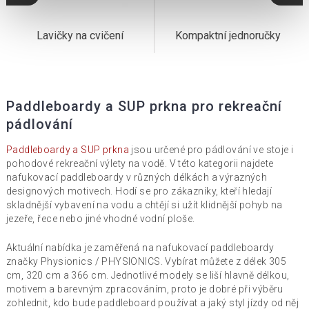
Lavičky na cvičení
Kompaktní jednoručky
Paddleboardy a SUP prkna pro rekreační
pádlování
Paddleboardy a SUP prkna
jsou určené pro pádlování ve stoje i
pohodové rekreační výlety na vodě. V této kategorii najdete
nafukovací paddleboardy v různých délkách a výrazných
designových motivech. Hodí se pro zákazníky, kteří hledají
skladnější vybavení na vodu a chtějí si užít klidnější pohyb na
jezeře, řece nebo jiné vhodné vodní ploše.
Aktuální nabídka je zaměřená na nafukovací paddleboardy
značky Physionics / PHYSIONICS. Vybírat můžete z délek 305
cm, 320 cm a 366 cm. Jednotlivé modely se liší hlavně délkou,
motivem a barevným zpracováním, proto je dobré při výběru
zohlednit, kdo bude paddleboard používat a jaký styl jízdy od něj