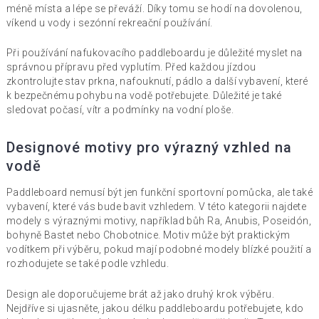
méně místa a lépe se převáží. Díky tomu se hodí na dovolenou,
víkend u vody i sezónní rekreační používání.
Při používání nafukovacího paddleboardu je důležité myslet na
správnou přípravu před vyplutím. Před každou jízdou
zkontrolujte stav prkna, nafouknutí, pádlo a další vybavení, které
k bezpečnému pohybu na vodě potřebujete. Důležité je také
sledovat počasí, vítr a podmínky na vodní ploše.
Designové motivy pro výrazný vzhled na
vodě
Paddleboard nemusí být jen funkční sportovní pomůcka, ale také
vybavení, které vás bude bavit vzhledem. V této kategorii najdete
modely s výraznými motivy, například bůh Ra, Anubis, Poseidón,
bohyně Bastet nebo Chobotnice. Motiv může být praktickým
vodítkem při výběru, pokud mají podobné modely blízké použití a
rozhodujete se také podle vzhledu.
Design ale doporučujeme brát až jako druhý krok výběru.
Nejdříve si ujasněte, jakou délku paddleboardu potřebujete, kdo