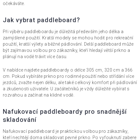
očekáváte.
Jak vybrat paddleboard?
Při výběru paddleboardu je důležitá především jeho délka a
zamýšlené použití. Kratší modely se mohou hodit pro rekreační
použití, kratší výlety a běžné pádlování. Delší paddleboard může
být zajímavou volbou pro zákazníky, kteří hledají větší prkno a
plánují na vodě trávit více času.
V nabídce najdete paddleboardy o délce 305 cm, 320 cm a 366
cm. Pokud vybíráte prkno pro rodinné použití nebo střídání více
jezdců, zvažte nejen délku, ale také celkový komfort při pádlování
a zkušenosti uživatele. U začátečníků je vždy důležité vybírat s
rozvahou a začínat na klidné vodě.
Nafukovací paddleboardy pro snadnější
skladování
Nafukovací paddleboard je praktickou volbou pro zákazníky,
kteří nechtějí doma skladovat pevné prkno. Po vyfouknutí zabere