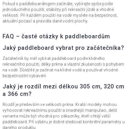
Pokud s paddleboardingem začínáte, vybírejte spíše podle
jednoduchého použití, stability při rekreační jízdě a vhodné
velikosti. Při každém použití na vodě myslete na bezpečnost,
aktuální počasí a pravidla dané vodní plochy.
FAQ – časté otázky k paddleboardům
Jaký paddleboard vybrat pro začátečníka?
Začátečník by měl vybírat paddleboard podle klidného
rekreačního použití, délky prkna a vlastní zkušenosti s pohybem
na vodě. Důležité je začínat na klidné vodě a používat vhodné
bezpečnostní vybavení.
Jaký je rozdíl mezi délkou 305 cm, 320 cm
a 366 cm?
Rozdíl je především ve velikosti prkna. Kratší modely mohou
vyhovovat rekreačnímu použití a snadnější manipulaci, delší
varianta může být vhodná pro zákazníky, kteří chtějí větší
paddleboard. Při výběru je dobré sledovat konkrétní parametry u
daného produktu.