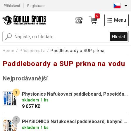
Přihlášení
Registrace
0
Menu
Hledat
Home
Příslušenství
Paddleboardy a SUP prkna
Paddleboardy a SUP prkna na vodu
Nejprodávanější
1
Physionics Nafukovací paddleboard, Poseidón, 320 cm
skladem 1 ks
9 057 Kč
2
PHYSIONICS Nafukovací paddleboard, bohyně Bastet, 320 cm
skladem 1 ks