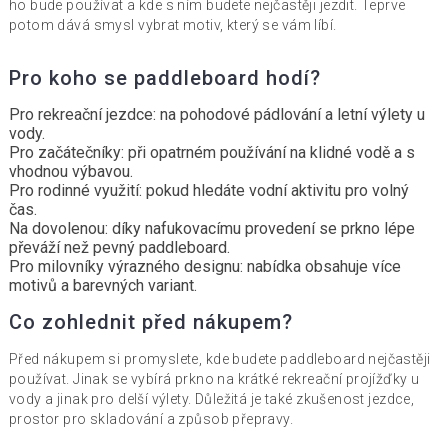
ho bude používat a kde s ním budete nejčastěji jezdit. Teprve
potom dává smysl vybrat motiv, který se vám líbí.
Pro koho se paddleboard hodí?
Pro rekreační jezdce:
na pohodové pádlování a letní výlety u
vody.
Pro začátečníky:
při opatrném používání na klidné vodě a s
vhodnou výbavou.
Pro rodinné využití:
pokud hledáte vodní aktivitu pro volný
čas.
Na dovolenou:
díky nafukovacímu provedení se prkno lépe
převáží než pevný paddleboard.
Pro milovníky výrazného designu:
nabídka obsahuje více
motivů a barevných variant.
Co zohlednit před nákupem?
Před nákupem si promyslete, kde budete paddleboard nejčastěji
používat. Jinak se vybírá prkno na krátké rekreační projížďky u
vody a jinak pro delší výlety. Důležitá je také zkušenost jezdce,
prostor pro skladování a způsob přepravy.