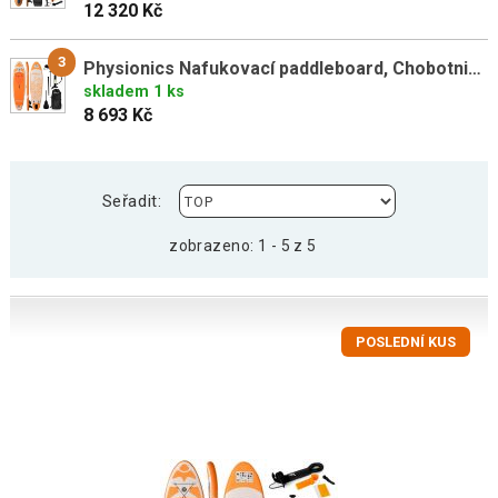
12 320 Kč
3
Physionics Nafukovací paddleboard, Chobotnice, 305 cm
skladem 1 ks
8 693 Kč
Seřadit:
zobrazeno: 1 - 5 z 5
POSLEDNÍ KUS