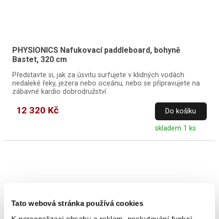
PHYSIONICS Nafukovací paddleboard, bohyně
Bastet, 320 cm
Představte si, jak za úsvitu surfujete v klidných vodách
nedaleké řeky, jezera nebo oceánu, nebo se připravujete na
zábavné kardio dobrodružství.
12 320 Kč
Do košíku
skladem 1 ks
Paddleboardy jsou ideální volbou pro letní zábavu na vodě,
Tato webová stránka používá cookies
rekreační pádlování i aktivní odpočinek během dovolené.
Nafukovací SUP prkno snadno převezete v autě, po
K personalizaci obsahu a reklam, poskytování funkcí