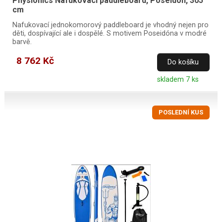
Physionics Nafukovací paddleboard, Poseidón, 305
cm
Nafukovací jednokomorový paddleboard je vhodný nejen pro
děti, dospívající ale i dospělé. S motivem Poseidóna v modré
barvě.
8 762 Kč
Do košíku
skladem 7 ks
POSLEDNÍ KUS