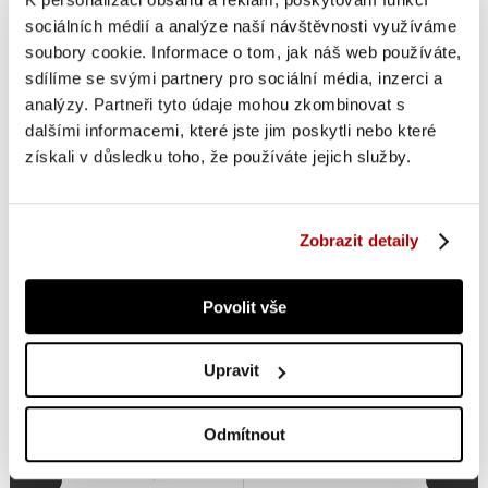
vyfouknutí ho pohodlně uskladníte a u vody ho během
sociálních médií a analýze naší návštěvnosti využíváme
několika minut připravíte k použití. Hodí se na klidné jezero,
soubory cookie. Informace o tom, jak náš web používáte,
mírnou řeku i pohodové pádlování u moře. V nabídce najdete
sdílíme se svými partnery pro sociální média, inzerci a
nafukovací paddleboardy pro začátečníky, dospívající i
analýzy. Partneři tyto údaje mohou zkombinovat s
dospělé uživatele, kteří chtějí spojit pohyb, rovnováhu a relax
dalšími informacemi, které jste jim poskytli nebo které
na vodní hladině. Při výběru se zaměřte především na délku,
získali v důsledku toho, že používáte jejich služby.
šířku, nosnost, stabilitu prkna a příslušenství v balení, jako je
pádlo, pumpa, batoh, bezpečnostní lanko nebo ploutve.
Zobrazit detaily
NEJHLEDANĚJŠÍ KATEGORIE
Povolit vše
Upravit
Odmítnout