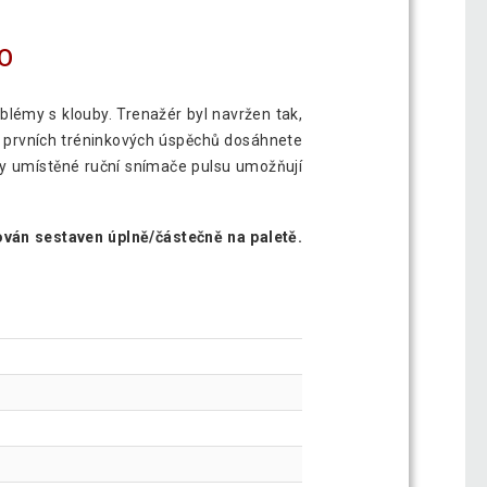
O
oblémy s klouby. Trenažér byl navržen tak,
 a prvních tréninkových úspěchů dosáhnete
ky umístěné ruční snímače pulsu umožňují
ván sestaven úplně/částečně na paletě.