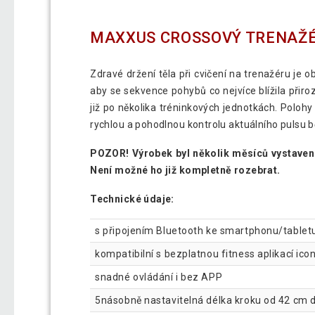
MAXXUS CROSSOVÝ TRENAŽÉR
Zdravé držení těla při cvičení na trenažéru je 
aby se sekvence pohybů co nejvíce blížila přir
již po několika tréninkových jednotkách. Polo
rychlou a pohodlnou kontrolu aktuálního pulsu 
POZOR! Výrobek byl několik měsíců vystaven 
Není možné ho již kompletně rozebrat.
Technické údaje:
s připojením Bluetooth ke smartphonu/tablet
kompatibilní s bezplatnou fitness aplikací ico
snadné ovládání i bez APP
5násobně nastavitelná délka kroku od 42 cm 