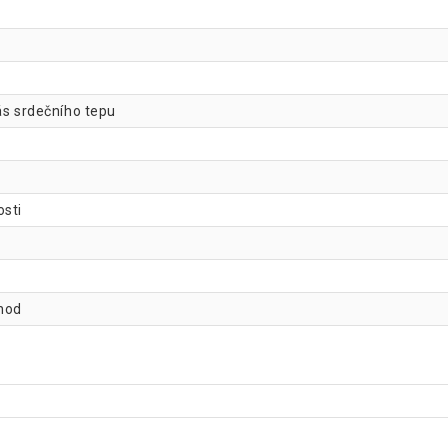
ás srdečního tepu
osti
chod