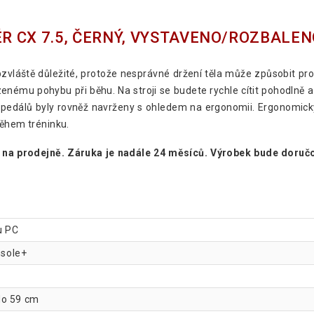
 CX 7.5, ČERNÝ, VYSTAVENO/ROZBALEN
obzvláště důležité, protože nesprávné držení těla může způsobit pr
ozenému pohybu při běhu. Na stroji se budete rychle cítit pohodlně
hy pedálů byly rovněž navrženy s ohledem na ergonomii. Ergonomic
během tréninku.
na prodejně. Záruka je nadále 24 měsíců. Výrobek bude doručo
u PC
nsole+
do 59 cm