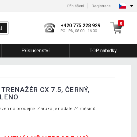
Přihlášení
Registrace
0
+420 775 228 929
t
PO - PÁ, 08:00 - 16:00
Příslušenství
TOP nabídky
TRENAŽÉR CX 7.5, ČERNÝ,
ALENO
aven na prodejně. Záruka je nadále 24 měsíců.