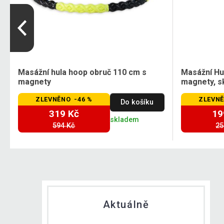
Masážní hula hoop obruč 110 cm s
Masážní Hu
magnety
magnety, s
ZLEVNĚNO -46 %
ZLEVNĚ
Do košíku
319 Kč
19
skladem
594 Kč
25
Aktuálně