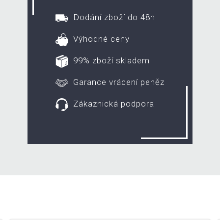
Dodání zboží do 48h
Výhodné ceny
99% zboží skladem
Garance vrácení peněz
Zákaznická podpora