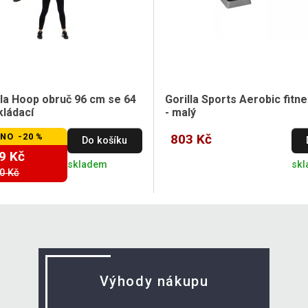
la Hoop obruč 96 cm se 64
Gorilla Sports Aerobic fit
kládací
- malý
NO -20 %
803 Kč
Do košíku
9 Kč
skladem
sk
0 Kč
Výhody nákupu