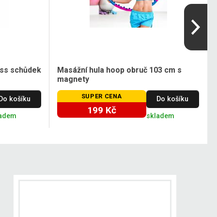
ness schůdek
Masážní hula hoop obruč 103 cm s
magnety
SUPER CENA
Do košíku
Do košíku
199 Kč
ladem
skladem