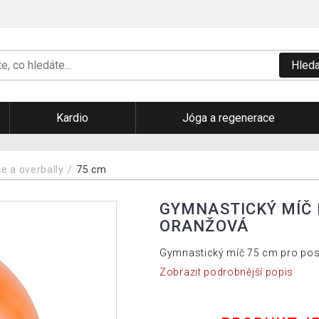
Hleda
Kardio
Jóga a regenerace
e a overbally
75 cm
GYMNASTICKÝ MÍČ 
ORANŽOVÁ
Gymnastický míč 75 cm pro posilo
Zobrazit podrobnější popis