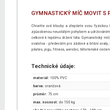
GYMNASTICKÝ MÍČ MOVIT S 
Chraňte své klouby a zlepšete svou fyzicko
způsobenou neustálým pohybem a udržováním ro
celkově k lepšímu držení těla. Gymanstický míč
svalstva - především pro zádové a břišní svaly, 
pilates, jógu, fitness, aerobic, těhotenské cvičen
Technické údaje:
materiál:
100% PVC
barva:
oranžová
průměr:
75 cm
max. nosnost:
do 150 kg