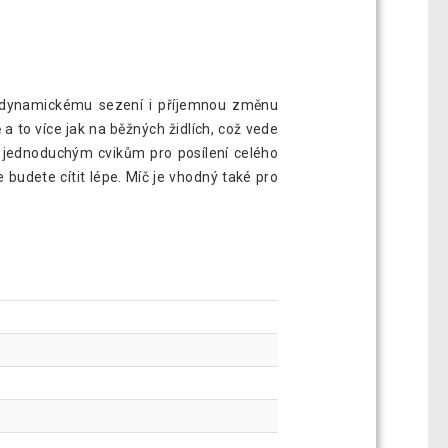
y dynamickému sezení i příjemnou změnu
to více jak na běžných židlích, což vede
ka jednoduchým cvikům pro posílení celého
e budete cítit lépe. Míč je vhodný také pro