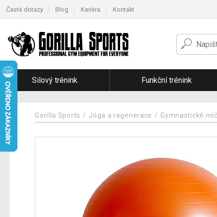
Časté dotazy
Blog
Kariéra
Kontakt
Silový trénink
Funkční trénink
Gorilla Sports
Jóga a regenerace
Gymnastické míč