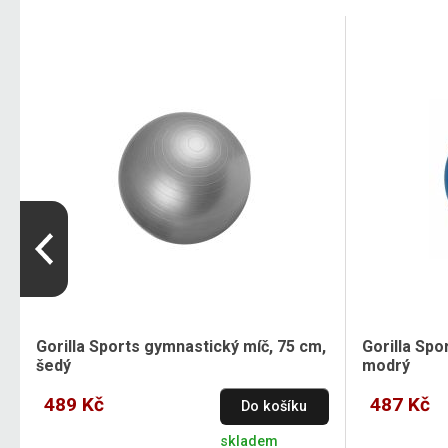
Gorilla Sports gymnastický míč, 75 cm,
Gorilla Spo
šedý
modrý
489 Kč
487 Kč
Do košíku
skladem