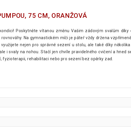
PUMPOU, 75 CM, ORANŽOVÁ
u kondici! Poskytněte vítanou změnu Vašim zádovým svalům dík
vnováhy. Na gymnastickém míči je páteř vždy držena vzpřímeně a 
 využijete nejen pro správné sezení u stolu, ale také díky několi
ale i svaly na nohou. Stačí jen chvíle pravidelného cvičení a hned s
í, fyzioterapii, rehabilitaci nebo pro sezení bez opěrky zad.