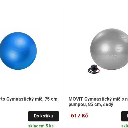
rts Gymnastický míč, 75 cm,
MOVIT Gymnastický míč s n
pumpou, 85 cm, šedý
617 Kč
Do košíku
skladem 5 ks
skl