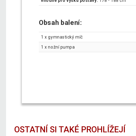
vhodné pro výšku postavy:
178 - 188 cm
Obsah balení:
1 x gymnastický míč
1 x nožní pumpa
OSTATNÍ SI TAKÉ PROHLÍŽEJÍ