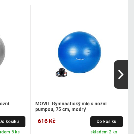
ožní
MOVIT Gymnastický míč s nožní
pumpou, 75 cm, modrý
616 Kč
Do košíku
Do košíku
adem 8 ks
skladem 2 ks