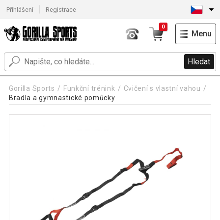
Přihlášení
Registrace
0
Menu
Hledat
Gorilla Sports
Funkční trénink
Cvičení s vlastní vahou
Bradla a gymnastické pomůcky