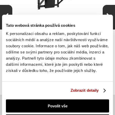
Tato webová stránka používá cookies
K personalizaci obsahu a reklam, poskytování funkcí
sociálních médií a analýze naší návštěvnosti využíváme
soubory cookie. Informace o tom, jak náš web používáte,
sdílíme se svými partnery pro sociální média, inzerci a
Gorilla Sports Hrazda na zeď, 28 x 50 x 60 cm
analýzy. Partneři tyto údaje mohou zkombinovat s
dalšími informacemi, které jste jim poskytli nebo které
ZLEVNĚNO -19 %
získali v důsledku toho, že používáte jejich služby.
Do košíku
1 250 Kč
skladem
1 542 Kč
Zobrazit detaily
Povolit vše