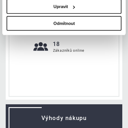
Aktuálně
Upravit
Odmítnout
134 180 ks
Zboží máme na skladě
18
Zákazníků online
Výhody nákupu