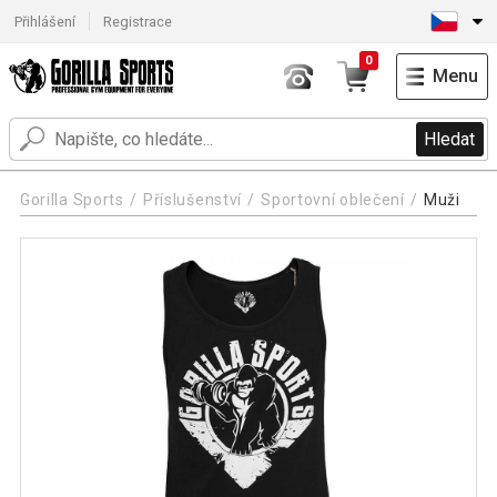
Přihlášení
Registrace
0
Menu
Hledat
Gorilla Sports
Příslušenství
Sportovní oblečení
Muži