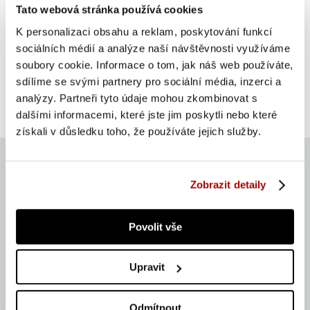
Tato webová stránka používá cookies
K personalizaci obsahu a reklam, poskytování funkcí
Gorilla Sports Mikina s kapucí, šedo/oranžová L
sociálních médií a analýze naší návštěvnosti využíváme
soubory cookie. Informace o tom, jak náš web používáte,
871 Kč
Do košíku
sdílíme se svými partnery pro sociální média, inzerci a
analýzy. Partneři tyto údaje mohou zkombinovat s
skladem 1 ks
dalšími informacemi, které jste jim poskytli nebo které
získali v důsledku toho, že používáte jejich služby.
Zobrazit detaily
Aktuálně
Povolit vše
135 539 ks
Upravit
Zboží máme na skladě
7
Odmítnout