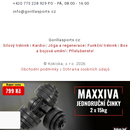
+420 775 228 929
PO - PÁ, 08:00 - 16:00
info@gorillasports.cz
Gorillasports.cz:
Silový trénink
Kardio
Jóga a regenerace
Funkční trénink
Box
a bojová umění
Příslušenství
© Kokiska, s.r.o. 2026.
Obchodní podmínky
Ochrana osobních údajů